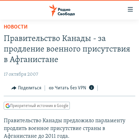
Ссылки
для
упрощенного
НОВОСТИ
ПРОГРАММЫ
доступа
Правительство Канады - за
ПОДКАСТЫ
Вернуться
продление военного присутствия
к
АВТОРСКИЕ ПРОЕКТЫ
в Афганистане
основному
ЦИТАТЫ СВОБОДЫ
содержанию
17 октября 2007
Вернутся
МНЕНИЯ
к
Поделиться
Читать без VPN
КУЛЬТУРА
главной
навигации
IDEL.РЕАЛИИ
Приоритетный источник в Google
Вернутся
КАВКАЗ.РЕАЛИИ
к
Правительство Канады предложило парламенту
СЕВЕР.РЕАЛИИ
поиску
продлить военное присутствие страны в
СИБИРЬ.РЕАЛИИ
Афганистане до 2011 года.