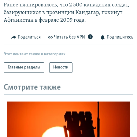
Ранее планировалось, что 2 500 канадских солдат,
РАСПИСАНИЕ ВЕЩАНИЯ
базирующихся в провинции Кандагар, покинут
ПОДПИШИТЕСЬ НА РАССЫЛКУ
Афганистан в феврале 2009 года.
СОЦИАЛЬНЫЕ СЕТИ
Поделиться
Читать без VPN
Подпишитесь
Этот контент также в категориях
Главные разделы
Новости
Все сайты РСЕ/РС
Смотрите также