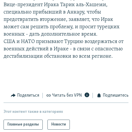
Вице-президент Ирака Тарик аль-Хашеми,
РАСПИСАНИЕ ВЕЩАНИЯ
специально прибывший в Анкару, чтобы
ПОДПИШИТЕСЬ НА РАССЫЛКУ
предотвратить вторжение, заявляет, что Ирак
может сам решить проблему, и просит турецких
СОЦИАЛЬНЫЕ СЕТИ
военных - дать дополнительное время.
США и НАТО призывают Турцию воздержаться от
военных действий в Ираке - в связи с опасностью
дестабилизации обстановки во всем регионе.
Все сайты РСЕ/РС
Поделиться
Читать без VPN
Подпишитесь
Этот контент также в категориях
Главные разделы
Новости