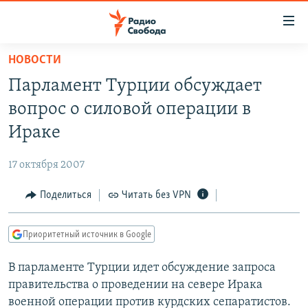
Ссылки
для
упрощенного
НОВОСТИ
ПРОГРАММЫ
доступа
Парламент Турции обсуждает
ПОДКАСТЫ
Вернуться
вопрос о силовой операции в
к
АВТОРСКИЕ ПРОЕКТЫ
Ираке
основному
ЦИТАТЫ СВОБОДЫ
содержанию
17 октября 2007
Вернутся
МНЕНИЯ
к
Поделиться
Читать без VPN
КУЛЬТУРА
главной
навигации
IDEL.РЕАЛИИ
Приоритетный источник в Google
Вернутся
КАВКАЗ.РЕАЛИИ
к
В парламенте Турции идет обсуждение запроса
СЕВЕР.РЕАЛИИ
поиску
правительства о проведении на севере Ирака
СИБИРЬ.РЕАЛИИ
военной операции против курдских сепаратистов.