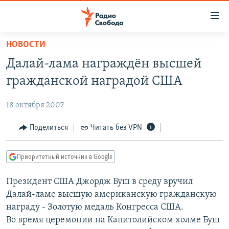
Ссылки
для
упрощенного
НОВОСТИ
ПРОГРАММЫ
доступа
Далай-лама награждён высшей
ПОДКАСТЫ
Вернуться
гражданской наградой США
к
АВТОРСКИЕ ПРОЕКТЫ
основному
18 октября 2007
ЦИТАТЫ СВОБОДЫ
содержанию
Вернутся
МНЕНИЯ
Поделиться
Читать без VPN
к
КУЛЬТУРА
главной
Приоритетный источник в Google
навигации
IDEL.РЕАЛИИ
Вернутся
Президент США Джордж Буш в среду вручил
КАВКАЗ.РЕАЛИИ
к
Далай-ламе высшую американскую гражданскую
СЕВЕР.РЕАЛИИ
поиску
награду - Золотую медаль Конгресса США.
Во время церемонии на Капитолийском холме Буш
СИБИРЬ.РЕАЛИИ