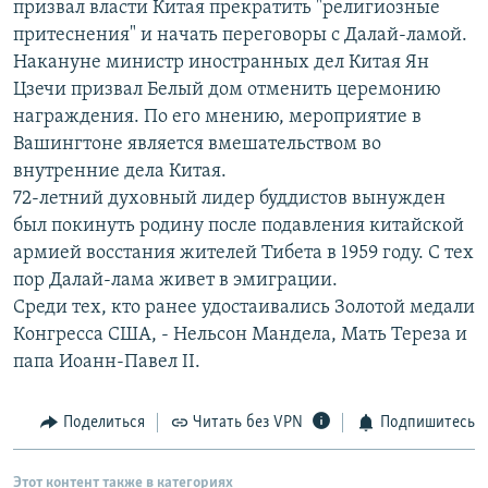
призвал власти Китая прекратить "религиозные
РАСПИСАНИЕ ВЕЩАНИЯ
притеснения" и начать переговоры с Далай-ламой.
ПОДПИШИТЕСЬ НА РАССЫЛКУ
Накануне министр иностранных дел Китая Ян
Цзечи призвал Белый дом отменить церемонию
награждения. По его мнению, мероприятие в
СОЦИАЛЬНЫЕ СЕТИ
Вашингтоне является вмешательством во
внутренние дела Китая.
72-летний духовный лидер буддистов вынужден
был покинуть родину после подавления китайской
армией восстания жителей Тибета в 1959 году. С тех
Все сайты РСЕ/РС
пор Далай-лама живет в эмиграции.
Среди тех, кто ранее удостаивались Золотой медали
Конгресса США, - Нельсон Мандела, Мать Тереза и
папа Иоанн-Павел II.
Поделиться
Читать без VPN
Подпишитесь
Этот контент также в категориях