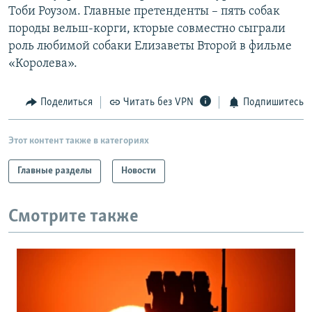
Тоби Роузом. Главные претенденты – пять собак
РАСПИСАНИЕ ВЕЩАНИЯ
породы вельш-корги, кторые совместно сыграли
ПОДПИШИТЕСЬ НА РАССЫЛКУ
роль любимой собаки Елизаветы Второй в фильме
«Королева».
СОЦИАЛЬНЫЕ СЕТИ
Поделиться
Читать без VPN
Подпишитесь
Этот контент также в категориях
Все сайты РСЕ/РС
Главные разделы
Новости
Смотрите также