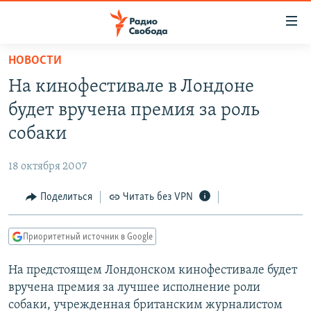
Ссылки
для
упрощенного
НОВОСТИ
ПРОГРАММЫ
доступа
На кинофестивале в Лондоне
ПОДКАСТЫ
Вернуться
будет вручена премия за роль
к
АВТОРСКИЕ ПРОЕКТЫ
собаки
основному
ЦИТАТЫ СВОБОДЫ
содержанию
18 октября 2007
Вернутся
МНЕНИЯ
к
Поделиться
Читать без VPN
КУЛЬТУРА
главной
навигации
IDEL.РЕАЛИИ
Приоритетный источник в Google
Вернутся
КАВКАЗ.РЕАЛИИ
к
На предстоящем Лондонском кинофестивале будет
СЕВЕР.РЕАЛИИ
поиску
вручена премия за лучшее исполнение роли
СИБИРЬ.РЕАЛИИ
собаки, учрежденная британским журналистом