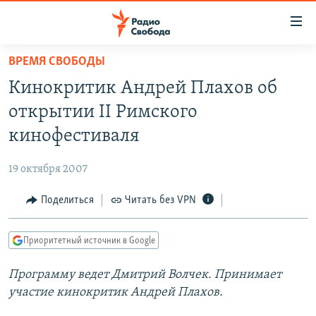
Ссылки
для
упрощенного
ВРЕМЯ СВОБОДЫ
ПРОГРАММЫ
доступа
Кинокритик Андрей Плахов об
ПОДКАСТЫ
Вернуться
открытии II Римского
к
АВТОРСКИЕ ПРОЕКТЫ
кинофестиваля
основному
ЦИТАТЫ СВОБОДЫ
содержанию
19 октября 2007
Вернутся
МНЕНИЯ
к
Поделиться
Читать без VPN
КУЛЬТУРА
главной
навигации
IDEL.РЕАЛИИ
Приоритетный источник в Google
Вернутся
КАВКАЗ.РЕАЛИИ
к
Программу ведет Дмитрий Волчек. Принимает
СЕВЕР.РЕАЛИИ
поиску
участие кинокритик Андрей Плахов.
СИБИРЬ.РЕАЛИИ