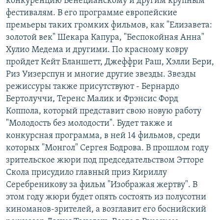
конкуренцию Венецианскому и другим крупным
фестивалям. В его программе европейские
премьеры таких громких фильмов, как "Елизавета:
золотой век" Шекара Капура, "Беспокойная Анна"
Хулио Медема и другими. По красному ковру
пройдет Кейт Бланшетт, Джеффри Раш, Хэлли Бери,
Риз Уизерспун и многие другие звезды. Звезды
режиссуры также присутствуют - Бернардо
Бертолуччи, Теренс Малик и Фрэнсис Форд
Коппола, который представит свою новую работу
"Молодость без молодости". Будет также и
конкурсная программа, в ней 14 фильмов, среди
которых "Монгол" Сергея Бодрова. В прошлом году
зрительское жюри под председательством Этторе
Скола присудило главный приз Кириллу
Серебреникову за фильм "Изображая жертву". В
этом году жюри будет опять состоять из полусотни
киноманов-зрителей, а возглавит его боснийский