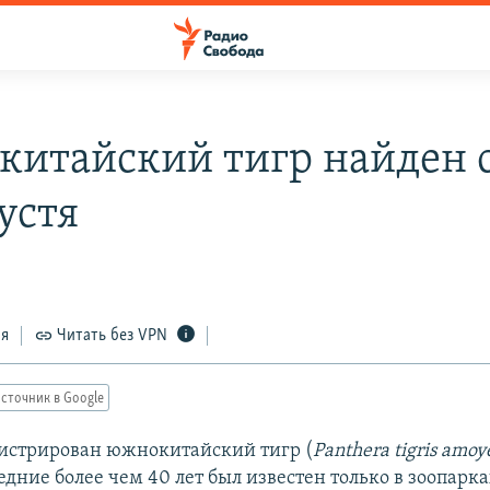
итайский тигр найден 
устя
ся
Читать без VPN
сточник в Google
гистрирован южнокитайский тигр (
Panthera tigris amoy
дние более чем 40 лет был известен только в зоопарк