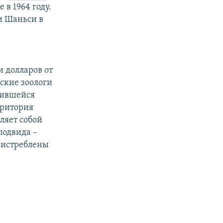
 в 1964 году.
и Шаньси в
 долларов от
ские зоологи
нившейся
рритория
ляет собой
подвида –
 истреблены