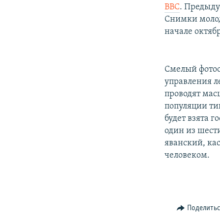
РАСПИСАНИЕ ВЕЩАНИЯ
BBC
. Предыду
ПОДПИШИТЕСЬ НА РАССЫЛКУ
Снимки молод
начале октяб
Смелый фотоо
управления л
проводят мас
популяции ти
будет взята 
один из шест
яванский, ка
человеком.
Поделить