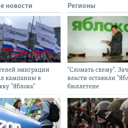
е новости
Регионы
ятелей эмиграции
"Сломать схему". За
ил кампанию в
власти оставили "Ябл
жку "Яблока"
бюллетене