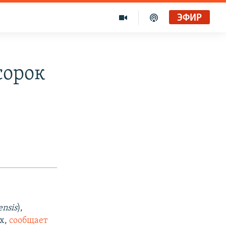
ЭФИР
сорок
ensis
),
ах,
сообщает