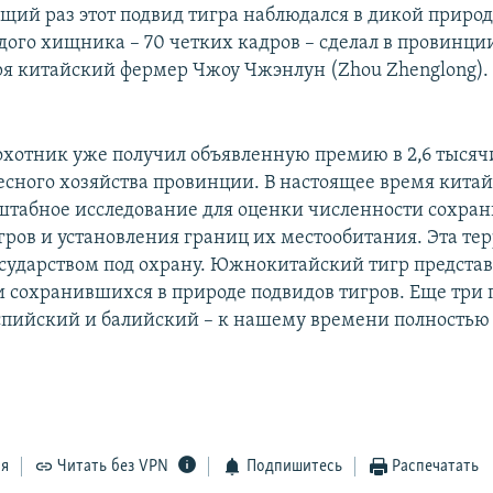
щий раз этот подвид тигра наблюдался в дикой природе
ого хищника – 70 четких кадров – сделал в провинци
ря китайский фермер Чжоу Чжэнлун (Zhou Zhenglong).
хотник уже получил объявленную премию в 2,6 тысячи
есного хозяйства провинции. В настоящее время китай
штабное исследование для оценки численности сохра
гров и установления границ их местообитания. Эта те
государством под охрану. Южнокитайский тигр представ
и сохранившихся в природе подвидов тигров. Еще три 
спийский и балийский – к нашему времени полностью
ся
Читать без VPN
Подпишитесь
Распечатать