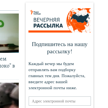
чем
око" в