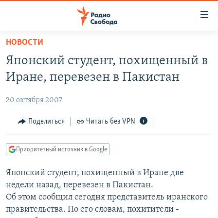
Ссылки
для
упрощенного
НОВОСТИ
ПРОГРАММЫ
доступа
Японский студент, похищенный в
ПОДКАСТЫ
Вернуться
Иране, перевезен в Пакистан
к
АВТОРСКИЕ ПРОЕКТЫ
основному
20 октября 2007
ЦИТАТЫ СВОБОДЫ
содержанию
Вернутся
МНЕНИЯ
Поделиться
Читать без VPN
к
КУЛЬТУРА
главной
Приоритетный источник в Google
навигации
IDEL.РЕАЛИИ
Вернутся
Японский студент, похищенный в Иране две
КАВКАЗ.РЕАЛИИ
к
недели назад, перевезен в Пакистан.
СЕВЕР.РЕАЛИИ
поиску
Об этом сообщил сегодня представитель иранского
правительства. По его словам, похитители -
СИБИРЬ.РЕАЛИИ