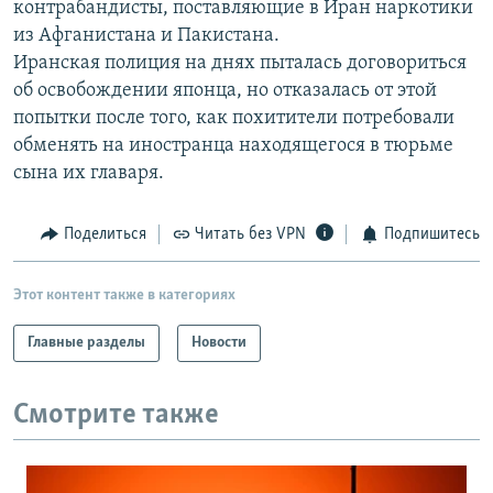
контрабандисты, поставляющие в Иран наркотики
РАСПИСАНИЕ ВЕЩАНИЯ
из Афганистана и Пакистана.
ПОДПИШИТЕСЬ НА РАССЫЛКУ
Иранская полиция на днях пыталась договориться
об освобождении японца, но отказалась от этой
попытки после того, как похитители потребовали
СОЦИАЛЬНЫЕ СЕТИ
обменять на иностранца находящегося в тюрьме
сына их главаря.
Поделиться
Читать без VPN
Подпишитесь
Все сайты РСЕ/РС
Этот контент также в категориях
Главные разделы
Новости
Смотрите также