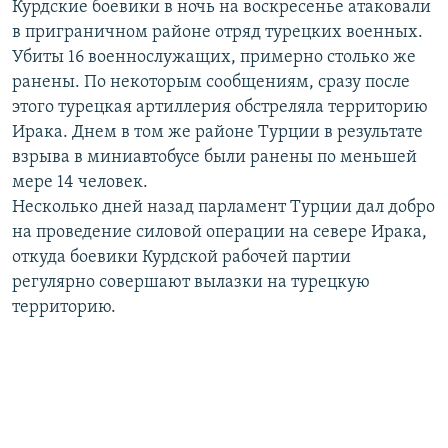
Курдские боевики в ночь на воскресенье атаковали
РАСПИСАНИЕ ВЕЩАНИЯ
в приграничном районе отряд турецких военных.
ПОДПИШИТЕСЬ НА РАССЫЛКУ
Убиты 16 военнослужащих, примерно столько же
ранены. По некоторым сообщениям, сразу после
этого турецкая артиллерия обстреляла территорию
СОЦИАЛЬНЫЕ СЕТИ
Ирака. Днем в том же районе Турции в результате
взрыва в миниавтобусе были ранены по меньшей
мере 14 человек.
Несколько дней назад парламент Турции дал добро
на проведение силовой операции на севере Ирака,
Все сайты РСЕ/РС
откуда боевики Курдской рабочей партии
регулярно совершают вылазки на турецкую
территорию.