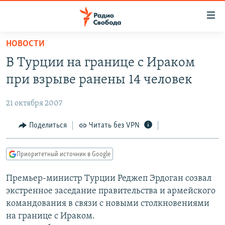
Ссылки
для
упрощенного
НОВОСТИ
ПРОГРАММЫ
доступа
В Турции на границе с Ираком
ПОДКАСТЫ
Вернуться
при взрыве ранены 14 человек
к
АВТОРСКИЕ ПРОЕКТЫ
основному
21 октября 2007
ЦИТАТЫ СВОБОДЫ
содержанию
Вернутся
МНЕНИЯ
Поделиться
Читать без VPN
к
КУЛЬТУРА
главной
Приоритетный источник в Google
навигации
IDEL.РЕАЛИИ
Вернутся
Премьер-министр Турции Реджеп Эрдоган созвал
КАВКАЗ.РЕАЛИИ
к
экстренное заседание правительства и армейского
СЕВЕР.РЕАЛИИ
поиску
командования в связи с новыми столкновениями
на границе с Ираком.
СИБИРЬ.РЕАЛИИ