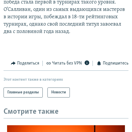
победа стала первой в турнирах такого уровня.
РАСПИСАНИЕ ВЕЩАНИЯ
О’Салливан, один из самых выдающихся мастеров
ПОДПИШИТЕСЬ НА РАССЫЛКУ
в истории игры, побеждал в 18-ти рейтинговых
турнирах, однако свой последний титул завоевал
два с половиной года назад.
СОЦИАЛЬНЫЕ СЕТИ
Поделиться
Читать без VPN
Подпишитесь
Все сайты РСЕ/РС
Этот контент также в категориях
Главные разделы
Новости
Смотрите также