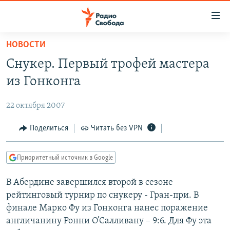
Ссылки
для
упрощенного
НОВОСТИ
ПРОГРАММЫ
доступа
Снукер. Первый трофей мастера
ПОДКАСТЫ
Вернуться
из Гонконга
к
АВТОРСКИЕ ПРОЕКТЫ
основному
22 октября 2007
ЦИТАТЫ СВОБОДЫ
содержанию
Вернутся
МНЕНИЯ
Поделиться
Читать без VPN
к
КУЛЬТУРА
главной
Приоритетный источник в Google
навигации
IDEL.РЕАЛИИ
Вернутся
В Абердине завершился второй в сезоне
КАВКАЗ.РЕАЛИИ
к
рейтинговый турнир по снукеру - Гран-при. В
СЕВЕР.РЕАЛИИ
поиску
финале Марко Фу из Гонконга нанес поражение
англичанину Ронни О’Салливану – 9:6. Для Фу эта
СИБИРЬ.РЕАЛИИ