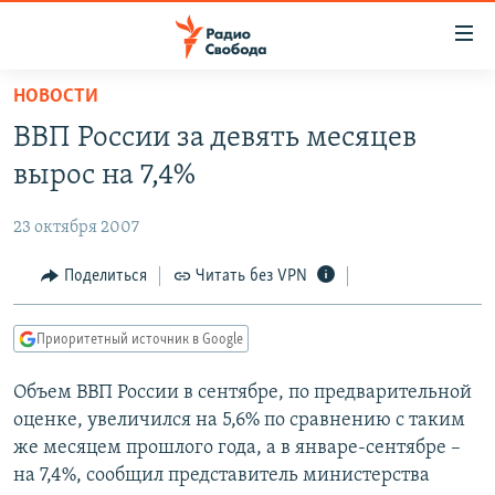
Ссылки
для
упрощенного
НОВОСТИ
ПРОГРАММЫ
доступа
ВВП России за девять месяцев
ПОДКАСТЫ
Вернуться
вырос на 7,4%
к
АВТОРСКИЕ ПРОЕКТЫ
основному
23 октября 2007
ЦИТАТЫ СВОБОДЫ
содержанию
Вернутся
МНЕНИЯ
Поделиться
Читать без VPN
к
КУЛЬТУРА
главной
Приоритетный источник в Google
навигации
IDEL.РЕАЛИИ
Вернутся
Объем ВВП России в сентябре, по предварительной
КАВКАЗ.РЕАЛИИ
к
оценке, увеличился на 5,6% по сравнению с таким
СЕВЕР.РЕАЛИИ
поиску
же месяцем прошлого года, а в январе-сентябре –
на 7,4%, сообщил представитель министерства
СИБИРЬ.РЕАЛИИ