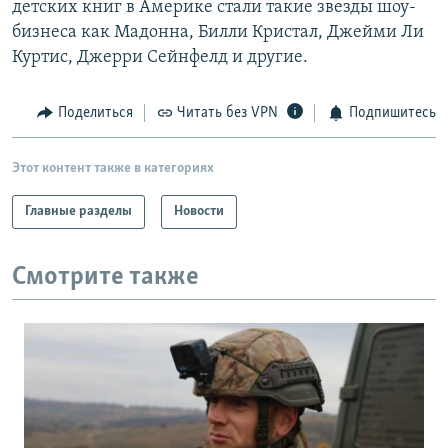
детских книг в Америке стали такие звезды шоу-
РАСПИСАНИЕ ВЕЩАНИЯ
бизнеса как Мадонна, Билли Кристал, Джейми Ли
ПОДПИШИТЕСЬ НА РАССЫЛКУ
Куртис, Джерри Сейнфелд и другие.
СОЦИАЛЬНЫЕ СЕТИ
Поделиться
Читать без VPN
Подпишитесь
Этот контент также в категориях
Главные разделы
Новости
Все сайты РСЕ/РС
Смотрите также