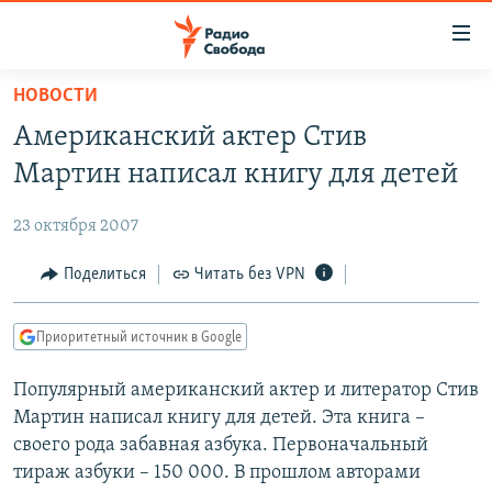
Ссылки
для
упрощенного
НОВОСТИ
ПРОГРАММЫ
доступа
Американский актер Стив
ПОДКАСТЫ
Вернуться
Мартин написал книгу для детей
к
АВТОРСКИЕ ПРОЕКТЫ
основному
23 октября 2007
ЦИТАТЫ СВОБОДЫ
содержанию
Вернутся
МНЕНИЯ
Поделиться
Читать без VPN
к
КУЛЬТУРА
главной
Приоритетный источник в Google
навигации
IDEL.РЕАЛИИ
Вернутся
Популярный американский актер и литератор Стив
КАВКАЗ.РЕАЛИИ
к
Мартин написал книгу для детей. Эта книга –
СЕВЕР.РЕАЛИИ
поиску
своего рода забавная азбука. Первоначальный
тираж азбуки – 150 000. В прошлом авторами
СИБИРЬ.РЕАЛИИ