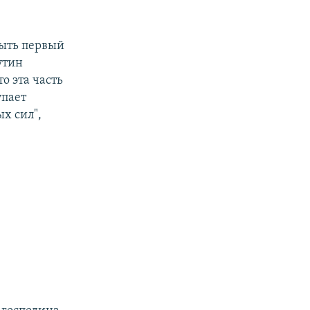
быть первый
утин
о эта часть
упает
х сил",