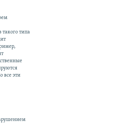
воем
 такого типа
дит
пример,
нт
рственные
ируются
о все эти
 нарушением