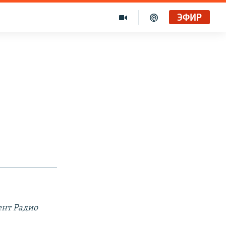
ЭФИР
ент Радио