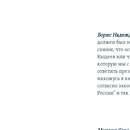
Борис Надеж
должен был п
самим, что о
Кащеев или чт
которую мы с
ответить през
нахожусь в к
согласно зак
России" и так