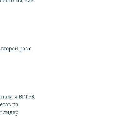
аказания, как
второй раз с
анала и ВГТРК
етов на
ш лидер