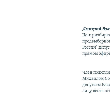
РАСПИСАНИЕ ВЕЩАНИЯ
ПОДПИШИТЕСЬ НА РАССЫЛКУ
Дмитрий Вол
Центризбирк
предвыборног
России" допу
прямом эфире
Член политсо
Михаилом Сок
депутаты Вла
лицу вести а