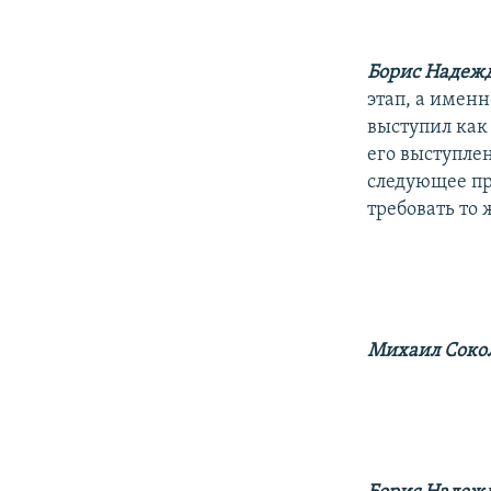
Борис Надеж
этап, а имен
выступил как 
его выступлен
следующее пр
требовать то 
Михаил Сокол