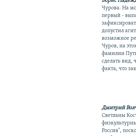
Борис Надеж
Чурова. На мо
первый - вып
зафиксировать
допустил аги
возможное реш
Чуров, на это
фамилии Путин
сделать вид, 
факта, что за
Дмитрий Вол
Светланы Кос
физкультурны
Россия", поск