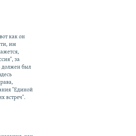
вот как он
ати, им
кажется,
сия", за
о должен был
здесь
рава,
рания "Единой
х встреч".