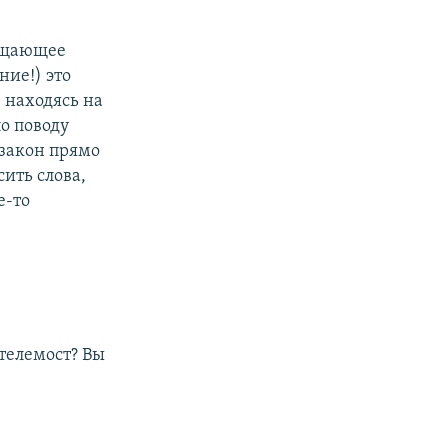
рещающее
ие!) это
, находясь на
по поводу
 закон прямо
ить слова,
е-то
 телемост? Вы