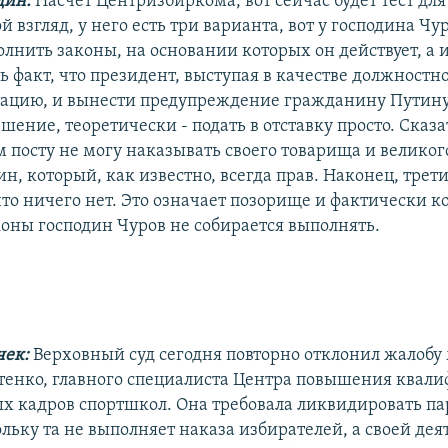
дин:
Насчет Центризбиркома, вот сейчас будет тест дл
й взгляд, у него есть три варианта, вот у господина Чу
олнить законы, на основании которых он действует, а
 факт, что президент, выступая в качестве должностно
тацию, и вынести предупреждение гражданину Путину
ение, теоретически - подать в отставку просто. Сказат
м посту не могу наказывать своего товарища и великог
, который, как известно, всегда прав. Наконец, трети
что ничего нет. Это означает позорище и фактически 
коны господин Чуров не собирается выполнять.
чек:
Верховный суд сегодня повторно отклонил жалобу
тенко, главного специалиста Центра повышения квал
х кадров спортшкол. Она требовала ликвидировать п
ольку та не выполняет наказа избирателей, а своей де