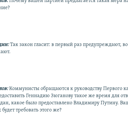
ов:
Почему вашей партией предлагается такая мера н
ние?
дин:
Так закон гласит: в первый раз предупреждают, во 
ают.
ов:
Коммунисты обращаются к руководству Первого к
редоставить Геннадию Зюганову такое же время для отв
дан, какое было предоставлено Владимиру Путину. Ва
будет требовать этого же?