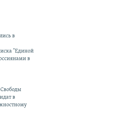
лись в
писка "Единой
россиянами в
 Свободы
идат в
лжностному