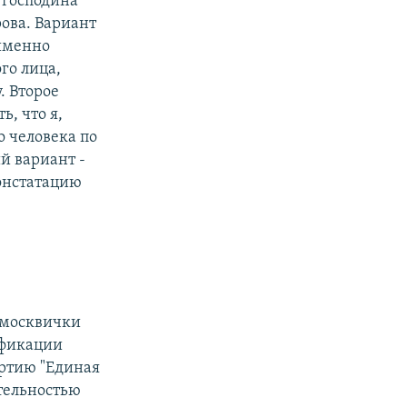
я господина
рова. Вариант
 именно
го лица,
. Второе
ь, что я,
о человека по
й вариант -
констатацию
 москвички
ификации
артию "Единая
ятельностью