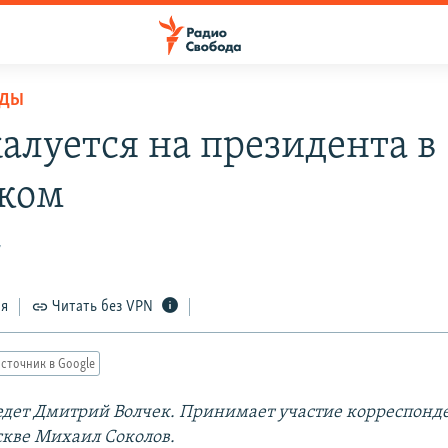
ОДЫ
алуется на президента в
ком
7
ся
Читать без VPN
сточник в Google
дет Дмитрий Волчек. Принимает участие корреспонд
скве Михаил Соколов.