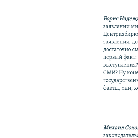
Борис Надеж
заявлении мн
Центризбирко
заявления, д
достаточно с
первый факт:
выступления?
СМИ? Ну коне
государствен
факты, они, х
Михаил Сокол
законодатель