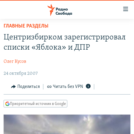
Ссылки
для
упрощенного
ГЛАВНЫЕ РАЗДЕЛЫ
ПРОГРАММЫ
доступа
Центризбирком зарегистрировал
ПОДКАСТЫ
Вернуться
списки «Яблока» и ДПР
к
АВТОРСКИЕ ПРОЕКТЫ
основному
Олег Кусов
ЦИТАТЫ СВОБОДЫ
содержанию
Вернутся
24 октября 2007
МНЕНИЯ
к
КУЛЬТУРА
Поделиться
Читать без VPN
главной
навигации
IDEL.РЕАЛИИ
Вернутся
Приоритетный источник в Google
КАВКАЗ.РЕАЛИИ
к
СЕВЕР.РЕАЛИИ
поиску
СИБИРЬ.РЕАЛИИ