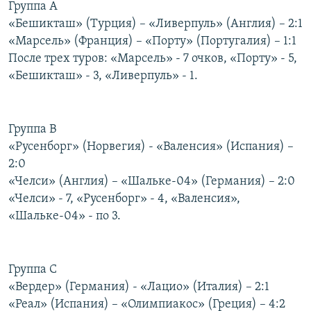
Группа А
РАСПИСАНИЕ ВЕЩАНИЯ
«Бешикташ» (Турция) – «Ливерпуль» (Англия) – 2:1
ПОДПИШИТЕСЬ НА РАССЫЛКУ
«Марсель» (Франция) – «Порту» (Португалия) – 1:1
После трех туров: «Марсель» - 7 очков, «Порту» - 5,
«Бешикташ» - 3, «Ливерпуль» - 1.
СОЦИАЛЬНЫЕ СЕТИ
Группа В
«Русенборг» (Норвегия) - «Валенсия» (Испания) –
2:0
Все сайты РСЕ/РС
«Челси» (Англия) – «Шальке-04» (Германия) – 2:0
«Челси» - 7, «Русенборг» - 4, «Валенсия»,
«Шальке-04» - по 3.
Группа С
«Вердер» (Германия) - «Лацио» (Италия) – 2:1
«Реал» (Испания) – «Олимпиакос» (Греция) – 4:2