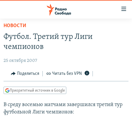
Ссылки
для
упрощенного
НОВОСТИ
ПРОГРАММЫ
доступа
Футбол. Третий тур Лиги
ПОДКАСТЫ
Вернуться
чемпионов
к
АВТОРСКИЕ ПРОЕКТЫ
основному
25 октября 2007
ЦИТАТЫ СВОБОДЫ
содержанию
Вернутся
МНЕНИЯ
Поделиться
Читать без VPN
к
КУЛЬТУРА
главной
Приоритетный источник в Google
навигации
IDEL.РЕАЛИИ
Вернутся
В среду восемью матчами завершился третий тур
КАВКАЗ.РЕАЛИИ
к
футбольной Лиги чемпионов:
СЕВЕР.РЕАЛИИ
поиску
СИБИРЬ.РЕАЛИИ