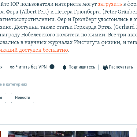
айте IOP пользователи интернета могут
загрузить
в фор
а Фера (Albert Fert) и Петера Грюнберга (Peter Grünber
агнетосопротивлении. Фер и Грюнберг удостоились в э
ике. Доступны также статьи Герхарда Эртля (Gerhard E
награду Нобелевского комитета по химии. Все три авто
овались в научных журналах Института физики, и те
ликаций доступен бесплатно
.
ся
Читать без VPN
Подпишитесь
Распечатать
е в категориях
ы
Новости