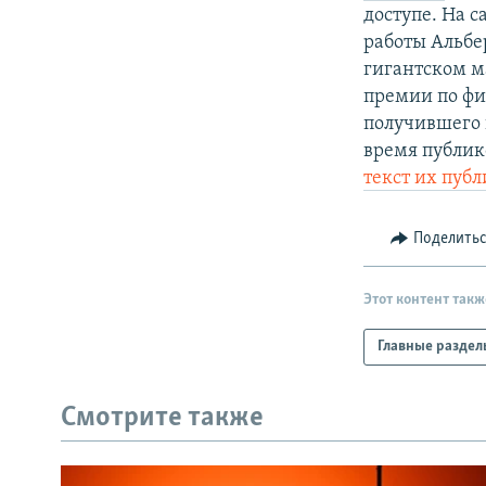
РАСПИСАНИЕ ВЕЩАНИЯ
доступе. На с
ПОДПИШИТЕСЬ НА РАССЫЛКУ
работы Альбер
гигантском м
премии по физ
получившего 
время публик
текст их пуб
Поделить
Этот контент такж
Главные раздел
Смотрите также