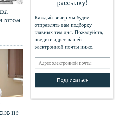
чка
ратором
т
ков не