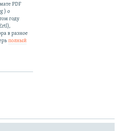
мате PDF
g ) о
том году
rtl),
ра в разное
перь
полный