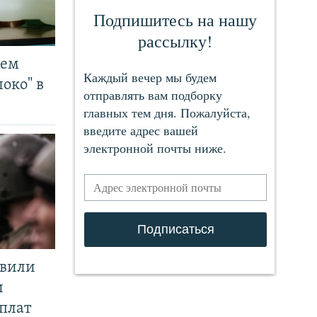
чем
око" в
явили
и
плат