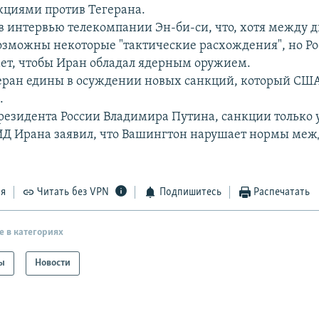
нкциями против Тегерана.
 в интервью телекомпании Эн-би-си, что, хотя между 
озможны некоторые "тактические расхождения", но Рос
ет, чтобы Иран обладал ядерным оружием.
еран едины в осуждении новых санкций, который США
.
езидента России Владимира Путина, санкции только у
Д Ирана заявил, что Вашингтон нарушает нормы меж
ся
Читать без VPN
Подпишитесь
Распечатать
е в категориях
ы
Новости