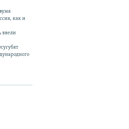
двумя
сия, как и
 ввели
сугубят
дународного