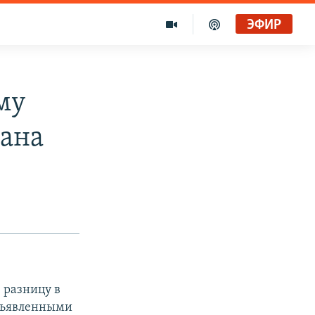
ЭФИР
му
рана
 разницу в
объявленными