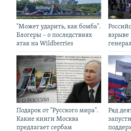
"Может ударить, как бомба".
Россий
Блогеры – о последствиях
взрыве 
атак на Wildberries
генера
Подарок от "Русского мира".
Ряд де
Какие книги Москва
запуст
предлагает сербам
поддер