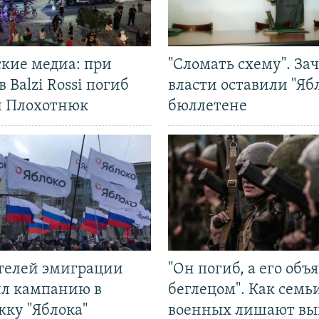
ские медиа: при
"Сломать схему". За
в Balzi Rossi погиб
власти оставили "Ябл
л Плохотнюк
бюллетене
ятелей эмиграции
"Он погиб, а его объ
ил кампанию в
беглецом". Как семь
жку "Яблока"
военных лишают вы