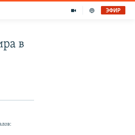
ЭФИР
ира в
алов: