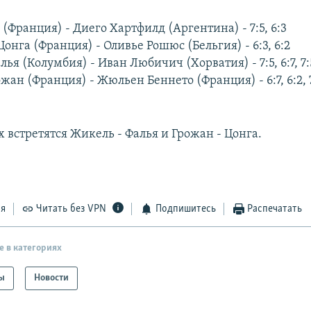
Франция) - Диего Хартфилд (Аргентина) - 7:5, 6:3
нга (Франция) - Оливье Рошюс (Бельгия) - 6:3, 6:2
ья (Колумбия) - Иван Любичич (Хорватия) - 7:5, 6:7, 7:
жан (Франция) - Жюльен Беннето (Франция) - 6:7, 6:2, 
 встретятся Жикель - Фалья и Грожан - Цонга.
ся
Читать без VPN
Подпишитесь
Распечатать
е в категориях
ы
Новости