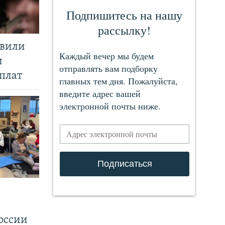
явили
и
плат
.
оссии