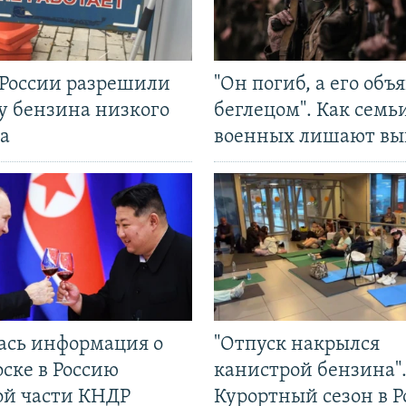
 России разрешили
"Он погиб, а его объ
у бензина низкого
беглецом". Как семь
а
военных лишают вы
ась информация о
"Отпуск накрылся
ске в Россию
канистрой бензина"
ой части КНДР
Курортный сезон в Р