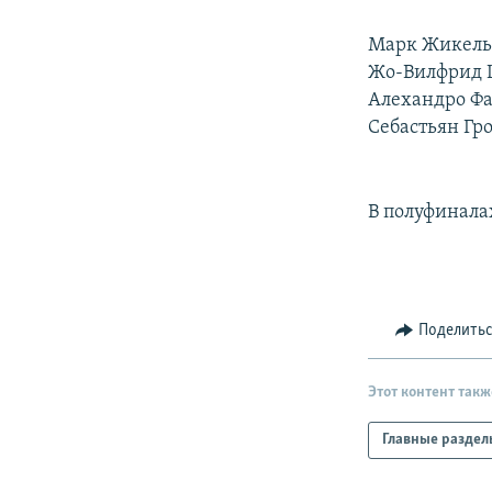
РАСПИСАНИЕ ВЕЩАНИЯ
ПОДПИШИТЕСЬ НА РАССЫЛКУ
Марк Жикель (
Жо-Вилфрид Цо
Алехандро Фал
Себастьян Гро
В полуфиналах
Поделить
Этот контент такж
Главные раздел