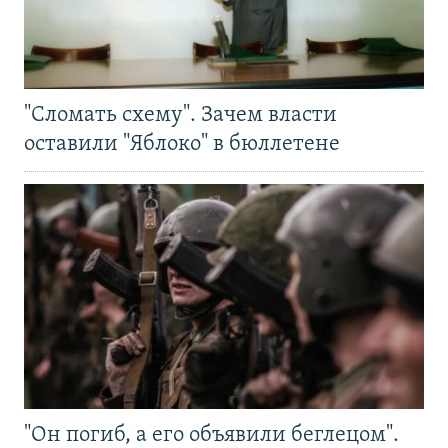
"Сломать схему". Зачем власти
оставили "Яблоко" в бюллетене
"Он погиб, а его объявили беглецом".