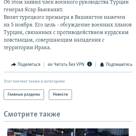
Об этом заявил член военного руководства Турции
РАСПИСАНИЕ ВЕЩАНИЯ
генерал Ясар Бьюканит.
ПОДПИШИТЕСЬ НА РАССЫЛКУ
Визит турецкого премьера в Вашингтон намечен
на 5 ноября. Его цель - обсуждение военных планов
Турции, связанных с противодействием курдским
СОЦИАЛЬНЫЕ СЕТИ
повстанцам, совершающим нападения с
территории Ирака.
Поделиться
Читать без VPN
Подпишитесь
Все сайты РСЕ/РС
Этот контент также в категориях
Главные разделы
Новости
Смотрите также