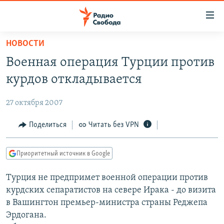
Ссылки
для
упрощенного
НОВОСТИ
ПРОГРАММЫ
доступа
Военная операция Турции против
ПОДКАСТЫ
Вернуться
курдов откладывается
к
АВТОРСКИЕ ПРОЕКТЫ
основному
27 октября 2007
ЦИТАТЫ СВОБОДЫ
содержанию
Вернутся
МНЕНИЯ
Поделиться
Читать без VPN
к
КУЛЬТУРА
главной
Приоритетный источник в Google
навигации
IDEL.РЕАЛИИ
Вернутся
Турция не предпримет военной операции против
КАВКАЗ.РЕАЛИИ
к
курдских сепаратистов на севере Ирака - до визита
СЕВЕР.РЕАЛИИ
поиску
в Вашингтон премьер-министра страны Реджепа
Эрдогана.
СИБИРЬ.РЕАЛИИ