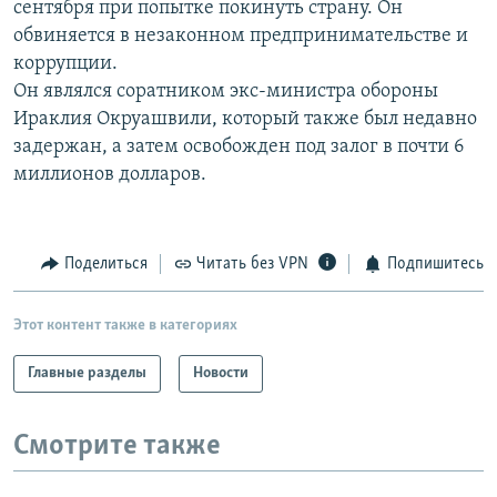
сентября при попытке покинуть страну. Он
РАСПИСАНИЕ ВЕЩАНИЯ
обвиняется в незаконном предпринимательстве и
ПОДПИШИТЕСЬ НА РАССЫЛКУ
коррупции.
Он являлся соратником экс-министра обороны
Ираклия Окруашвили, который также был недавно
СОЦИАЛЬНЫЕ СЕТИ
задержан, а затем освобожден под залог в почти 6
миллионов долларов.
Поделиться
Читать без VPN
Подпишитесь
Все сайты РСЕ/РС
Этот контент также в категориях
Главные разделы
Новости
Смотрите также