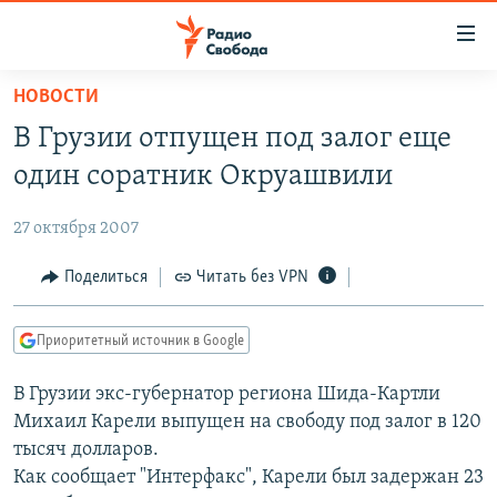
Ссылки
для
упрощенного
НОВОСТИ
ПРОГРАММЫ
доступа
В Грузии отпущен под залог еще
ПОДКАСТЫ
Вернуться
один соратник Окруашвили
к
АВТОРСКИЕ ПРОЕКТЫ
основному
27 октября 2007
ЦИТАТЫ СВОБОДЫ
содержанию
Вернутся
МНЕНИЯ
Поделиться
Читать без VPN
к
КУЛЬТУРА
главной
Приоритетный источник в Google
навигации
IDEL.РЕАЛИИ
Вернутся
В Грузии экс-губернатор региона Шида-Картли
КАВКАЗ.РЕАЛИИ
к
Михаил Карели выпущен на свободу под залог в 120
СЕВЕР.РЕАЛИИ
поиску
тысяч долларов.
Как сообщает "Интерфакс", Карели был задержан 23
СИБИРЬ.РЕАЛИИ