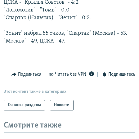
ЦСКА - "Крылья Советов" - 4:2
РАСПИСАНИЕ ВЕЩАНИЯ
"Локомотив" - "Томь" - 0:0
ПОДПИШИТЕСЬ НА РАССЫЛКУ
"Спартак (Нальчик) - "Зенит" - 0:3.
"Зенит" набрал 55 очков, "Спартак" (Москва) - 53,
СОЦИАЛЬНЫЕ СЕТИ
"Москва" - 49, ЦСКА - 47.
Поделиться
Читать без VPN
Подпишитесь
Все сайты РСЕ/РС
Этот контент также в категориях
Главные разделы
Новости
Смотрите также