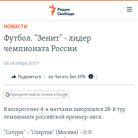
Ссылки
для
упрощенного
НОВОСТИ
ПРОГРАММЫ
доступа
Футбол. "Зенит" - лидер
ПОДКАСТЫ
Вернуться
чемпионата России
к
АВТОРСКИЕ ПРОЕКТЫ
основному
28 октября 2007
ЦИТАТЫ СВОБОДЫ
содержанию
Вернутся
МНЕНИЯ
Поделиться
Читать без VPN
к
КУЛЬТУРА
главной
Приоритетный источник в Google
навигации
IDEL.РЕАЛИИ
Вернутся
В воскресенье 4-я матчами завершился 28-й тур
КАВКАЗ.РЕАЛИИ
к
чемпионата российской премьер-лиги.
СЕВЕР.РЕАЛИИ
поиску
"Сатурн" - "Спартак" (Москва) - 0:0
СИБИРЬ.РЕАЛИИ