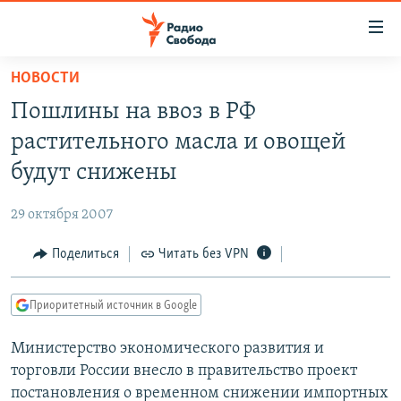
Ссылки
для
упрощенного
НОВОСТИ
ПРОГРАММЫ
доступа
Пошлины на ввоз в РФ
ПОДКАСТЫ
Вернуться
растительного масла и овощей
к
АВТОРСКИЕ ПРОЕКТЫ
будут снижены
основному
ЦИТАТЫ СВОБОДЫ
содержанию
29 октября 2007
Вернутся
МНЕНИЯ
к
Поделиться
Читать без VPN
КУЛЬТУРА
главной
навигации
IDEL.РЕАЛИИ
Приоритетный источник в Google
Вернутся
КАВКАЗ.РЕАЛИИ
к
Министерство экономического развития и
СЕВЕР.РЕАЛИИ
поиску
торговли России внесло в правительство проект
СИБИРЬ.РЕАЛИИ
постановления о временном снижении импортных