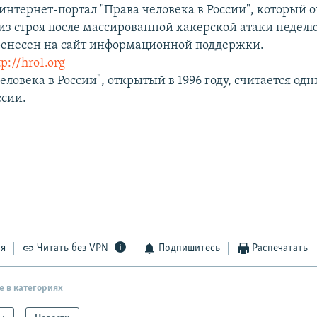
нтернет-портал "Права человека в России", который о
з строя после массированной хакерской атаки неделю
енесен на сайт информационной поддержки.
tp://hro1.org
еловека в России", открытый в 1996 году, считается од
ссии.
ся
Читать без VPN
Подпишитесь
Распечатать
е в категориях