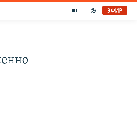
ЭФИР
менно