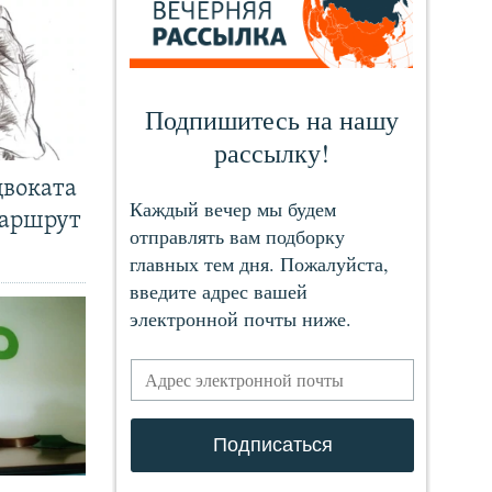
двоката
маршрут