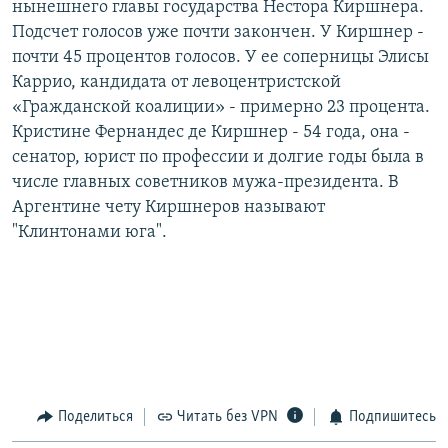
нынешнего главы государства Нестора Киршнера.
РАСПИСАНИЕ ВЕЩАНИЯ
Подсчет голосов уже почти закончен. У Киршнер -
ПОДПИШИТЕСЬ НА РАССЫЛКУ
почти 45 процентов голосов. У ее соперницы Элисы
Каррио, кандидата от левоцентристской
«Гражданской коалиции» - примерно 23 процента.
СОЦИАЛЬНЫЕ СЕТИ
Кристине Фернандес де Киршнер - 54 года, она -
сенатор, юрист по профессии и долгие годы была в
числе главных советников мужа-президента. В
Аргентине чету Киршнеров называют
"Клинтонами юга".
Все сайты РСЕ/РС
Поделиться
Читать без VPN
Подпишитесь