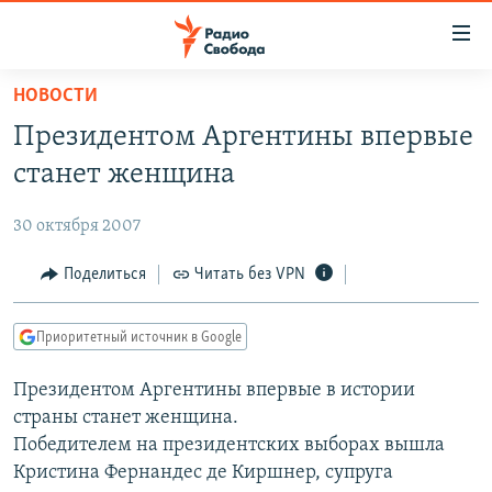
Ссылки
для
упрощенного
НОВОСТИ
ПРОГРАММЫ
доступа
Президентом Аргентины впервые
ПОДКАСТЫ
Вернуться
станет женщина
к
АВТОРСКИЕ ПРОЕКТЫ
основному
30 октября 2007
ЦИТАТЫ СВОБОДЫ
содержанию
Вернутся
МНЕНИЯ
Поделиться
Читать без VPN
к
КУЛЬТУРА
главной
Приоритетный источник в Google
навигации
IDEL.РЕАЛИИ
Вернутся
Президентом Аргентины впервые в истории
КАВКАЗ.РЕАЛИИ
к
страны станет женщина.
СЕВЕР.РЕАЛИИ
поиску
Победителем на президентских выборах вышла
Кристина Фернандес де Киршнер, супруга
СИБИРЬ.РЕАЛИИ