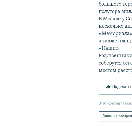
РАСПИСАНИЕ ВЕЩАНИЯ
большого терр
ПОДПИШИТЕСЬ НА РАССЫЛКУ
полутора мил
В Москве у С
несколько ак
«Мемориала»,
а также член
«Наши».
Родственники
соберутся сег
местом расст
Поделить
Этот контент такж
Главные раздел