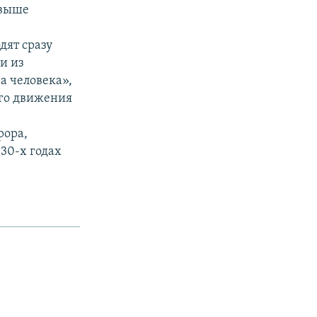
свыше
дят сразу
и из
а человека»,
ого движения
рора,
 30-х годах