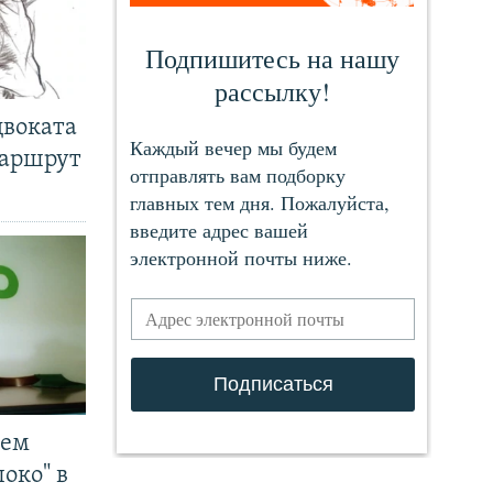
двоката
маршрут
чем
око" в