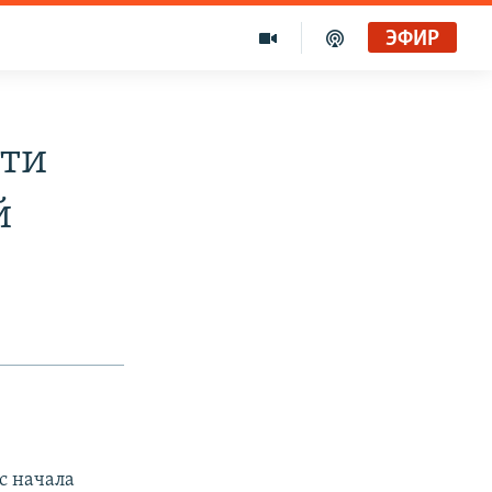
ЭФИР
яти
й
с начала