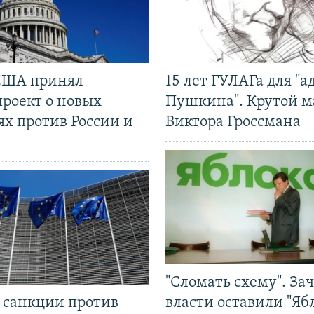
США принял
15 лет ГУЛАГа для "а
проект о новых
Пушкина". Крутой 
ях против России и
Виктора Гроссмана
"Сломать схему". За
л санкции против
власти оставили "Ябл