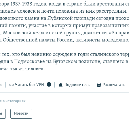
ора 1937-1938 годов, когда в стране были арестованы 
лионов человек и почти половина из них расстреляны.
оловецкого камня на Лубянской площади сегодня прохо
ций памяти, участие в которых примут правозащитник
 Московской хельсинской группы, движения «За прав
ы Общественной палаты России, активисты молодежн
 тех, кто был невинно осужден в годы сталинского тер
одня в Подмосковье на Бутовском полигоне, ставшего в
рела тысяч человек.
ся
Читать без VPN
Подпишитесь
Распечатать
е в категориях
ы
Новости