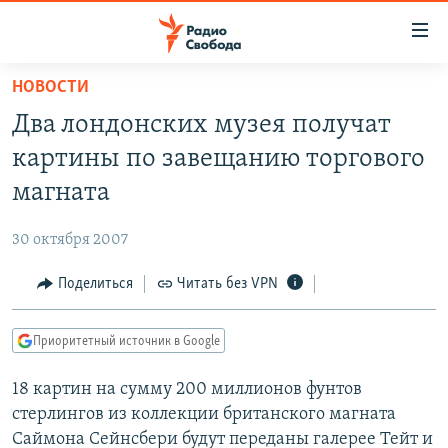
Ссылки
для
упрощенного
НОВОСТИ
ПРОГРАММЫ
доступа
Два лондонских музея получат
ПОДКАСТЫ
Вернуться
картины по завещанию торгового
к
АВТОРСКИЕ ПРОЕКТЫ
магната
основному
ЦИТАТЫ СВОБОДЫ
содержанию
30 октября 2007
Вернутся
МНЕНИЯ
к
Поделиться
Читать без VPN
КУЛЬТУРА
главной
навигации
IDEL.РЕАЛИИ
Приоритетный источник в Google
Вернутся
КАВКАЗ.РЕАЛИИ
к
18 картин на сумму 200 миллионов фунтов
СЕВЕР.РЕАЛИИ
поиску
стерлингов из коллекции британского магната
СИБИРЬ.РЕАЛИИ
Саймона Сейнсбери будут переданы галерее Тейт и