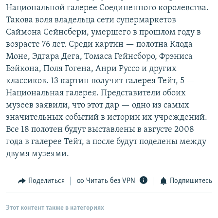
Национальной галерее Соединенного королевства.
РАСПИСАНИЕ ВЕЩАНИЯ
Такова воля владельца сети супермаркетов
ПОДПИШИТЕСЬ НА РАССЫЛКУ
Саймона Сейнсбери, умершего в прошлом году в
возрасте 76 лет. Среди картин — полотна Клода
СОЦИАЛЬНЫЕ СЕТИ
Моне, Эдгара Дега, Томаса Гейнсборо, Фрэниса
Бэйкона, Поля Гогена, Анри Руссо и других
классиков. 13 картин получит галерея Тейт, 5 —
Национальная галерея. Представители обоих
музеев заявили, что этот дар — одно из самых
значительных событий в истории их учреждений.
Все сайты РСЕ/РС
Все 18 полотен будут выставлены в августе 2008
года в галерее Тейт, а после будут поделены между
двумя музеями.
Поделиться
Читать без VPN
Подпишитесь
Этот контент также в категориях