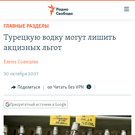
Ссылки
для
упрощенного
ГЛАВНЫЕ РАЗДЕЛЫ
ПРОГРАММЫ
доступа
Турецкую водку могут лишить
ПОДКАСТЫ
Вернуться
акцизных льгот
к
АВТОРСКИЕ ПРОЕКТЫ
основному
Елена Солнцева
ЦИТАТЫ СВОБОДЫ
содержанию
Вернутся
30 октября 2007
МНЕНИЯ
к
КУЛЬТУРА
Поделиться
Читать без VPN
главной
навигации
IDEL.РЕАЛИИ
Вернутся
Приоритетный источник в Google
КАВКАЗ.РЕАЛИИ
к
СЕВЕР.РЕАЛИИ
поиску
СИБИРЬ.РЕАЛИИ