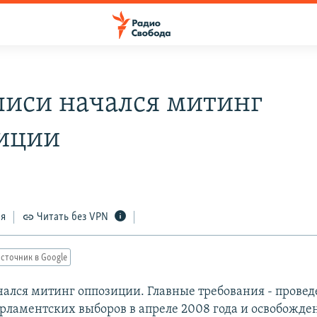
лиси начался митинг
иции
ся
Читать без VPN
сточник в Google
чался митинг оппозиции. Главные требования - прове
рламентских выборов в апреле 2008 года и освобожде