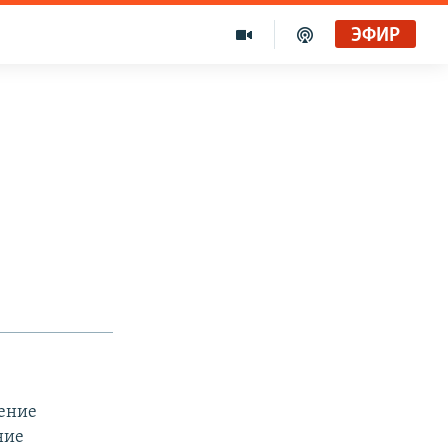
ЭФИР
дение
ние