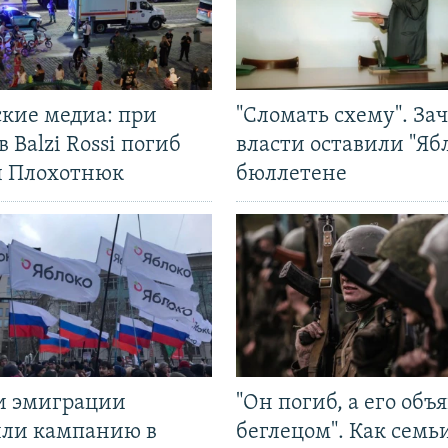
ские медиа: при
"Сломать схему". За
в Balzi Rossi погиб
власти оставили "Ябл
л Плохотнюк
бюллетене
и эмиграции
"Он погиб, а его объ
или кампанию в
беглецом". Как семь