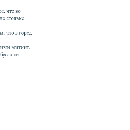
т, что во
но столько
, что в город
йный митинг.
бусах из