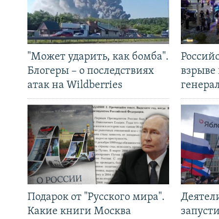
"Может ударить, как бомба".
Россий
Блогеры – о последствиях
взрыве 
атак на Wildberries
генера
Подарок от "Русского мира".
Деятел
Какие книги Москва
запуст