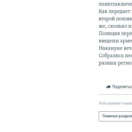
РАСПИСАНИЕ ВЕЩАНИЯ
политзаключ
ПОДПИШИТЕСЬ НА РАССЫЛКУ
Как передает
второй полов
же, сколько и
Полиция пере
введены арме
Накануне веч
Собрались не
разных регио
Поделить
Этот контент такж
Главные раздел