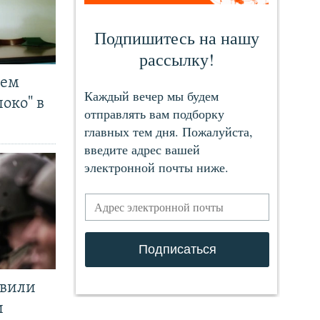
чем
око" в
явили
и