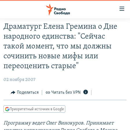
Ссылки
для
упрощенного
Драматург Елена Гремина о Дне
ПРОГРАММЫ
доступа
народного единства: "Сейчас
ПОДКАСТЫ
Вернуться
такой момент, что мы должны
к
АВТОРСКИЕ ПРОЕКТЫ
сочинить новые мифы или
основному
ЦИТАТЫ СВОБОДЫ
содержанию
переоценить старые"
Вернутся
МНЕНИЯ
к
02 ноября 2007
КУЛЬТУРА
главной
Поделиться
Читать без VPN
навигации
IDEL.РЕАЛИИ
Вернутся
КАВКАЗ.РЕАЛИИ
к
Приоритетный источник в Google
СЕВЕР.РЕАЛИИ
поиску
Программу ведет
Олег Винокуров. Принимает
СИБИРЬ.РЕАЛИИ