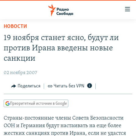
Ссылки
для
упрощенного
НОВОСТИ
ПРОГРАММЫ
доступа
19 ноября станет ясно, будут ли
ПОДКАСТЫ
Вернуться
против Ирана введены новые
к
АВТОРСКИЕ ПРОЕКТЫ
санкции
основному
ЦИТАТЫ СВОБОДЫ
содержанию
02 ноября 2007
Вернутся
МНЕНИЯ
к
Поделиться
Читать без VPN
КУЛЬТУРА
главной
навигации
IDEL.РЕАЛИИ
Приоритетный источник в Google
Вернутся
КАВКАЗ.РЕАЛИИ
к
Страны-постоянные члены Совета Безопасности
СЕВЕР.РЕАЛИИ
поиску
ООН и Германия будут настаивать на еще более
СИБИРЬ.РЕАЛИИ
жестких санкциях против Ирана, если не удастся