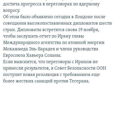
достичь прогресса в переговорах по ядерному
РАСПИСАНИЕ ВЕЩАНИЯ
вопросу.
ПОДПИШИТЕСЬ НА РАССЫЛКУ
Об этом было объявлено сегодня в Лондоне после
совещания высокопоставленных дипломатов шести
СОЦИАЛЬНЫЕ СЕТИ
стран. Дипломаты встретятся снова 19 ноября,
чтобы заслушать отчет по Ирану главы
Международного агентства по атомной энергии
Мохаммеда Эль-Барадея и члена руководства
Евросоюза Хавьера Соланы.
Если выяснится, что переговоры с Ираном не
Все сайты РСЕ/РС
принесли результатов, в Совет Безопасности ООН
поступит новая резолюция с требованием еще
более жестких санкций против Тегерана.