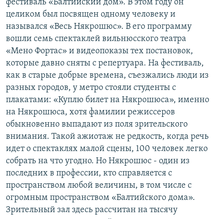
фестиваль «Балтийский дом». В этом году он
целиком был посвящен одному человеку и
назывался «Весь Някрошюс». В его программу
вошли семь спектаклей вильнюсского театра
«Мено Фортас» и видеопоказы тех постановок,
которые давно сняты с репертуара. На фестиваль,
как в старые добрые времена, съезжались люди из
разных городов, у метро стояли студенты с
плакатами: «Куплю билет на Някрошюса», именно
на Някрошюса, хотя фамилии режиссеров
обыкновенно выпадают из поля зрительского
внимания. Такой ажиотаж не редкость, когда речь
идет о спектаклях малой сцены, 100 человек легко
собрать на что угодно. Но Някрошюс - один из
последних в профессии, кто справляется с
пространством любой величины, в том числе с
огромным пространством «Балтийского дома».
Зрительный зал здесь рассчитан на тысячу