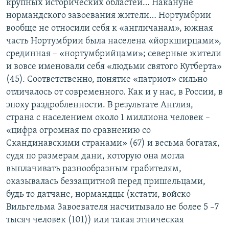
крупных исторических областей… Накануне
нормандского завоевания жители… Нортумбрии
вообще не относили себя к «англичанам», южная
часть Нортумбрии была населена «йоркширцами»,
срединная – «нортумбрийцами»; северные жители
и вовсе именовали себя «людьми святого Кутберта»
(45). Соответственно, понятие «патриот» сильно
отличалось от современного. Как и у нас, в России, в
эпоху раздробленности. В результате Англия,
страна с населением около 1 миллиона человек –
«цифра огромная по сравнению со
Скандинавскими странами» (67) и весьма богатая,
судя по размерам дани, которую она могла
выплачивать разнообразным грабителям,
оказывалась беззащитной перед пришельцами,
будь то датчане, нормандцы (кстати, войско
Вильгельма Завоевателя насчитывало не более 5 –7
тысяч человек (101)) или такая этническая