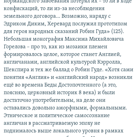
нормандского завоевания потерял их – то ли в ходе
конфискаций, то ли из-за несоблюдения
земельного договора… Возможно, наряду с
Эдриком Диким, Херевард послужил прототипом
для героя народных сказаний Робин Гуда» (125).
Небольшая монография Максима Михайловича
Горелова – про то, как из мозаики племен
формировалось целое, которое станет Англией,
англичанами, английской культурой Кэрролла,
Шекспира и тех же баллад о Робин Гуде. «Хотя сами
понятия «Англия» и «английский народ» возникли
ещё во времена Беды Достопочтенного (а это,
поясняю, церковный историк 8 века) и были
достаточно употребительны, на деле они
оставались довольно аморфными, формальными.
Этническое и политическое самосознание
англичан в рассматриваемую эпоху не
поднималось выше локального уровня в рамках