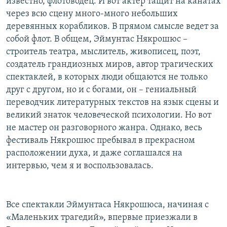
известно, флотоводец. И вот актер тащит на канатах
через всю сцену много-много небольших
деревянных корабликов. В прямом смысле ведет за
собой флот. В общем, Эймунтас Някрошюс –
строитель театра, мыслитель, живописец, поэт,
создатель грандиозных миров, автор трагических
спектаклей, в которых люди общаются не только
друг с другом, но и с богами, он – гениальный
переводчик литературных текстов на язык сцены и
великий знаток человеческой психологии. Но вот
не мастер он разговорного жанра. Однако, весь
фестиваль Някрошюс пребывал в прекрасном
расположении духа, и даже соглашался на
интервью, чем я и воспользовалась.
Все спектакли Эймунтаса Някрошюса, начиная с
«Маленьких трагедий», впервые приезжали в