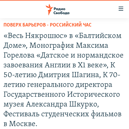
Ссылки
для
упрощенного
ПОВЕРХ БАРЬЕРОВ - РОССИЙСКИЙ ЧАС
ПРОГРАММЫ
доступа
«Весь Някрошюс» в «Балтийском
ПОДКАСТЫ
Вернуться
Доме», Монография Максима
к
АВТОРСКИЕ ПРОЕКТЫ
Горелова «Датское и нормандское
основному
ЦИТАТЫ СВОБОДЫ
содержанию
завоевания Англии в Х1 веке», К
Вернутся
МНЕНИЯ
50-летию Дмитрия Шагина, К 70-
к
КУЛЬТУРА
летию генерального директора
главной
навигации
IDEL.РЕАЛИИ
Государственного Исторического
Вернутся
КАВКАЗ.РЕАЛИИ
музея Александра Шкурко,
к
Фестиваль студенческих фильмов
СЕВЕР.РЕАЛИИ
поиску
в Москве.
СИБИРЬ.РЕАЛИИ