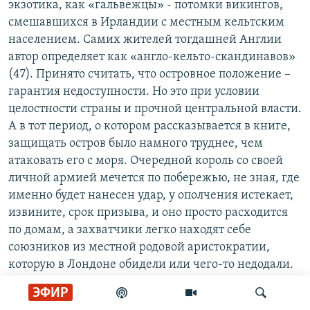
экзотика, как «гальвежцы» - потомки викингов,
смешавшихся в Ирландии с местным кельтским
населением. Самих жителей тогдашней Англии
автор определяет как «англо-кельто-скандинавов»
(47). Принято считать, что островное положение –
гарантия недоступности. Но это при условии
целостности страны и прочной центральной власти.
А в тот период, о котором рассказывается в книге,
защищать остров было намного труднее, чем
атаковать его с моря. Очередной король со своей
личной армией мечется по побережью, не зная, где
именно будет нанесен удар, у ополчения истекает,
извините, срок призыва, и оно просто расходится
по домам, а захватчики легко находят себе
союзников из местной родовой аристократии,
которую в Лондоне обидели или чего-то недодали.
В книге показано, как правители разных династий
ЭФИР
пытались объединить страну. Местные короли из