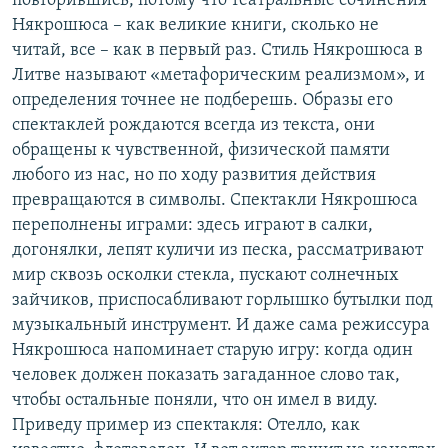
повторившись, потому что театральные сочинения
Някрошюса – как великие книги, сколько не
читай, все – как в первый раз. Стиль Някрошюса в
Литве называют «метафорическим реализмом», и
определения точнее не подберешь. Образы его
спектаклей рождаются всегда из текста, они
обращены к чувственной, физической памяти
любого из нас, но по ходу развития действия
превращаются в символы. Спектакли Някрошюса
переполнены играми: здесь играют в салки,
догонялки, лепят куличи из песка, рассматривают
мир сквозь осколки стекла, пускают солнечных
зайчиков, приспосабливают горлышко бутылки под
музыкальный инструмент. И даже сама режиссура
Някрошюса напоминает старую игру: когда один
человек должен показать загаданное слово так,
чтобы остальные поняли, что он имел в виду.
Приведу пример из спектакля: Отелло, как