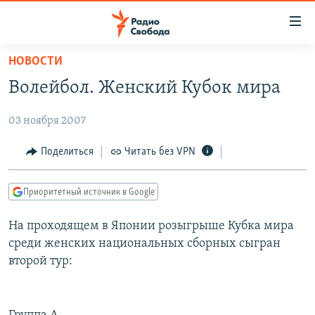
Ссылки
для
упрощенного
НОВОСТИ
ПРОГРАММЫ
доступа
Волейбол. Женский Кубок мира
ПОДКАСТЫ
Вернуться
к
03 ноября 2007
АВТОРСКИЕ ПРОЕКТЫ
основному
ЦИТАТЫ СВОБОДЫ
Поделиться
Читать без VPN
содержанию
Вернутся
МНЕНИЯ
к
Приоритетный источник в Google
КУЛЬТУРА
главной
На проходящем в Японии розыгрыше Кубка мира
навигации
IDEL.РЕАЛИИ
среди женских национальных сборных сыгран
Вернутся
КАВКАЗ.РЕАЛИИ
второй тур:
к
СЕВЕР.РЕАЛИИ
поиску
СИБИРЬ.РЕАЛИИ