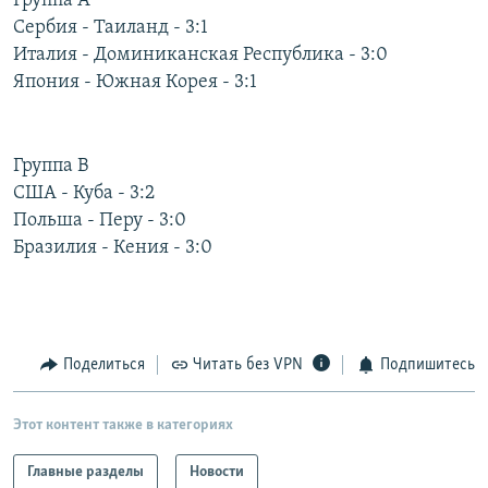
Группа А
РАСПИСАНИЕ ВЕЩАНИЯ
Сербия - Таиланд - 3:1
Италия - Доминиканская Республика - 3:0
ПОДПИШИТЕСЬ НА РАССЫЛКУ
Япония - Южная Корея - 3:1
СОЦИАЛЬНЫЕ СЕТИ
Группа В
США - Куба - 3:2
Польша - Перу - 3:0
Бразилия - Кения - 3:0
Все сайты РСЕ/РС
Поделиться
Читать без VPN
Подпишитесь
Этот контент также в категориях
Главные разделы
Новости