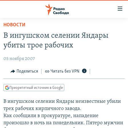
Ссылки
для
упрощенного
НОВОСТИ
ПРОГРАММЫ
доступа
В ингушском селении Яндары
ПОДКАСТЫ
Вернуться
убиты трое рабочих
к
АВТОРСКИЕ ПРОЕКТЫ
основному
05 ноября 2007
ЦИТАТЫ СВОБОДЫ
содержанию
Вернутся
МНЕНИЯ
Поделиться
Читать без VPN
к
КУЛЬТУРА
главной
Приоритетный источник в Google
навигации
IDEL.РЕАЛИИ
Вернутся
В ингушском селении Яндары неизвестные убили
КАВКАЗ.РЕАЛИИ
к
трех рабочих кирпичного завода.
СЕВЕР.РЕАЛИИ
поиску
Как сообщили в прокуратуре, нападение
произошло в ночь на понедельник. Пятеро мужчин
СИБИРЬ.РЕАЛИИ