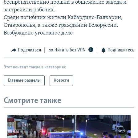
беспрепятственно прошли в общежитие завода и
РАСПИСАНИЕ ВЕЩАНИЯ
застрелили рабочих.
ПОДПИШИТЕСЬ НА РАССЫЛКУ
Среди погибших жители Кабардино-Балкарии,
Ставрополья, а также гражданин Белоруссии.
Возбуждено уголовное дело.
СОЦИАЛЬНЫЕ СЕТИ
Поделиться
Читать без VPN
Подпишитесь
Этот контент также в категориях
Все сайты РСЕ/РС
Главные разделы
Новости
Смотрите также