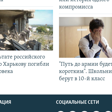
компромисса
ьтате российского
о Харькову погибли
"Путь до армии буде
овека
коротким". Школьни
берут в 10-й класс
АЦИЯ
СОЦИАЛЬНЫЕ СЕТИ