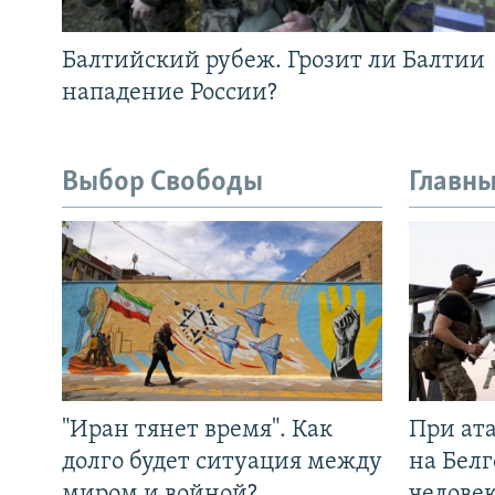
Балтийский рубеж. Грозит ли Балтии
нападение России?
Выбор Свободы
Главны
"Иран тянет время". Как
При ат
долго будет ситуация между
на Белг
миром и войной?
челове