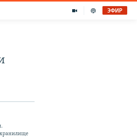
ЭФИР
и
.
 хранилище