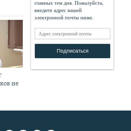
т
ков не