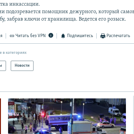
стка инкассации.
ии подозревается помощник дежурного, который само
у, забрав ключи от хранилища. Ведется его розыск.
ся
Читать без VPN
Подпишитесь
Распечатать
е в категориях
ы
Новости