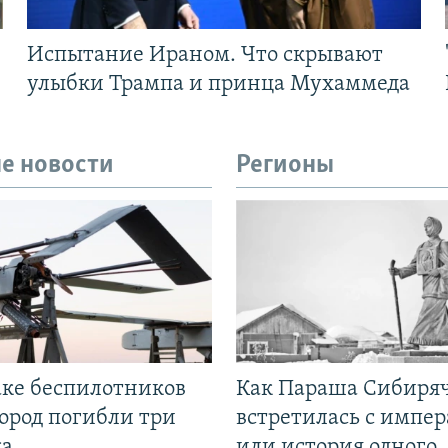
Испытание Ираном. Что скрывают
улыбки Трампа и принца Мухаммеда
е новости
Регионы
аке беспилотников
Как Параша Сибиря
ород погибли три
встретилась с импе
ка
или история одного