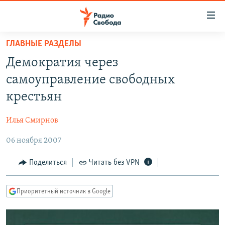
Ссылки
для
упрощенного
ГЛАВНЫЕ РАЗДЕЛЫ
ПРОГРАММЫ
доступа
Демократия через
ПОДКАСТЫ
Вернуться
самоуправление свободных
к
АВТОРСКИЕ ПРОЕКТЫ
крестьян
основному
ЦИТАТЫ СВОБОДЫ
содержанию
Илья Смирнов
Вернутся
МНЕНИЯ
к
06 ноября 2007
КУЛЬТУРА
главной
навигации
IDEL.РЕАЛИИ
Поделиться
Читать без VPN
Вернутся
КАВКАЗ.РЕАЛИИ
к
Приоритетный источник в Google
СЕВЕР.РЕАЛИИ
поиску
СИБИРЬ.РЕАЛИИ