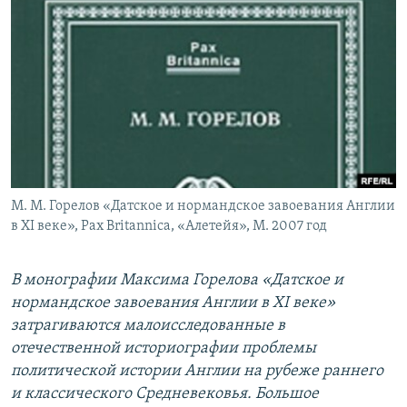
РАСПИСАНИЕ ВЕЩАНИЯ
ПОДПИШИТЕСЬ НА РАССЫЛКУ
СОЦИАЛЬНЫЕ СЕТИ
М. М. Горелов «Датское и нормандское завоевания Англии
Все сайты РСЕ/РС
в XI веке», Pax Britannica, «Алетейя», М. 2007 год
В монографии Максима Горелова «Датское и
нормандское завоевания Англии в XI веке»
затрагиваются малоисследованные в
отечественной историографии проблемы
политической истории Англии на рубеже раннего
и классического Средневековья. Большое