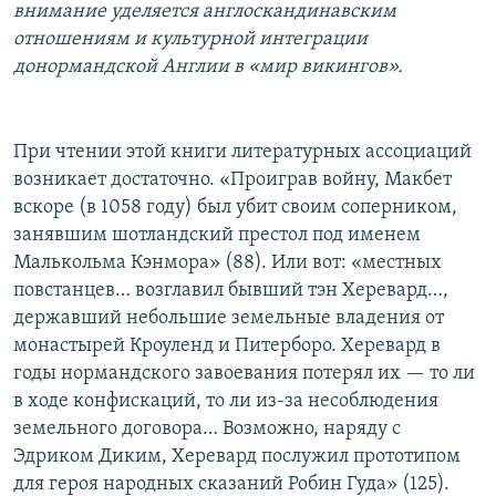
внимание уделяется англоскандинавским
отношениям и культурной интеграции
донормандской Англии в «мир викингов».
При чтении этой книги литературных ассоциаций
возникает достаточно. «Проиграв войну, Макбет
вскоре (в 1058 году) был убит своим соперником,
занявшим шотландский престол под именем
Малькольма Кэнмора» (88). Или вот: «местных
повстанцев… возглавил бывший тэн Херевард…,
державший небольшие земельные владения от
монастырей Кроуленд и Питерборо. Херевард в
годы нормандского завоевания потерял их — то ли
в ходе конфискаций, то ли из-за несоблюдения
земельного договора… Возможно, наряду с
Эдриком Диким, Херевард послужил прототипом
для героя народных сказаний Робин Гуда» (125).