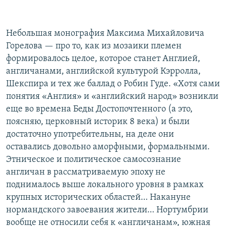
Небольшая монография Максима Михайловича
Горелова — про то, как из мозаики племен
формировалось целое, которое станет Англией,
англичанами, английской культурой Кэрролла,
Шекспира и тех же баллад о Робин Гуде. «Хотя сами
понятия «Англия» и «английский народ» возникли
еще во времена Беды Достопочтенного (а это,
поясняю, церковный историк 8 века) и были
достаточно употребительны, на деле они
оставались довольно аморфными, формальными.
Этническое и политическое самосознание
англичан в рассматриваемую эпоху не
поднималось выше локального уровня в рамках
крупных исторических областей… Накануне
нормандского завоевания жители… Нортумбрии
вообще не относили себя к «англичанам», южная