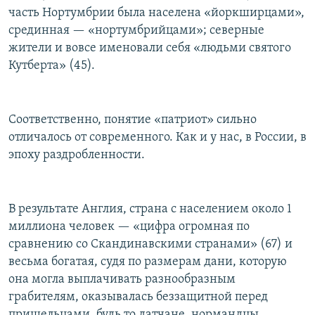
часть Нортумбрии была населена «йоркширцами»,
срединная — «нортумбрийцами»; северные
жители и вовсе именовали себя «людьми святого
Кутберта» (45).
Соответственно, понятие «патриот» сильно
отличалось от современного. Как и у нас, в России, в
эпоху раздробленности.
В результате Англия, страна с населением около 1
миллиона человек — «цифра огромная по
сравнению со Скандинавскими странами» (67) и
весьма богатая, судя по размерам дани, которую
она могла выплачивать разнообразным
грабителям, оказывалась беззащитной перед
пришельцами, будь то датчане, нормандцы