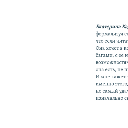
Екатерина Ка
формализуя е
что если чита
Она хочет в к
багами, с ее
возможностям
она есть, не 
И мне кажется
именно этого,
не самый уда
изначально с