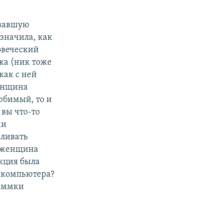
звавшую
значила, как
овеческий
ка (ник тоже
как с ней
женщина
юбимый, то и
вы что-то
ми
аливать
ли женщина
акция была
т компьютера?
раммки