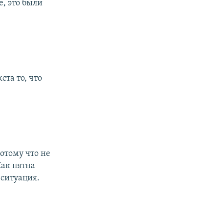
, это были
та то, что
отому что не
Как пятна
 ситуация.