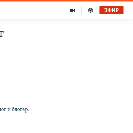
ЭФИР
т
ог и блогер.