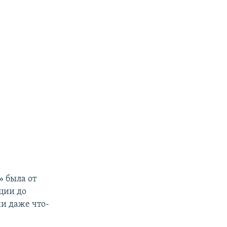
» была от
ции до
и даже что-