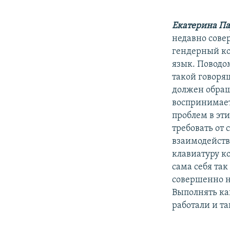
РАСПИСАНИЕ ВЕЩАНИЯ
ПОДПИШИТЕСЬ НА РАССЫЛКУ
Екатерина П
недавно сове
гендерный ко
язык. Поводо
такой говоря
должен обращ
воспринимает
проблем в эт
требовать от 
взаимодейство
клавиатуру ко
сама себя так
совершенно н
Выполнять ка
работали и та