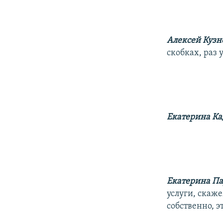
Алексей Кузн
скобках, раз 
Екатерина Ка
Екатерина П
услуги, скаже
собственно, э