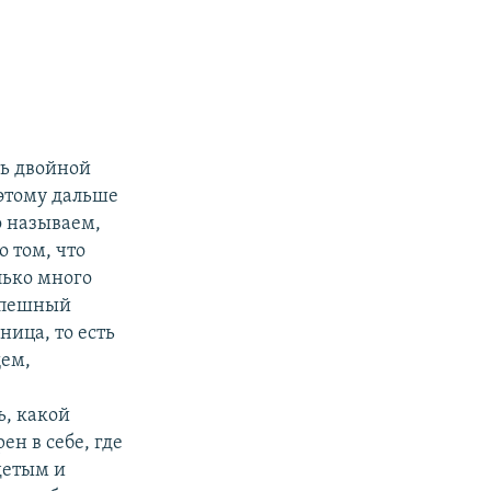
ть двойной
оэтому дальше
о называем,
 том, что
лько много
успешный
ица, то есть
щем,
, какой
ен в себе, где
адетым и