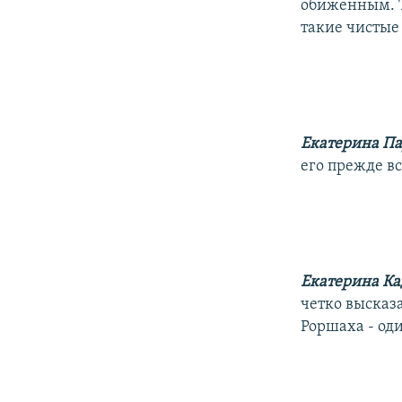
обиженным. Т
такие чистые
Екатерина П
его прежде вс
Екатерина Ка
четко высказа
Роршаха - од