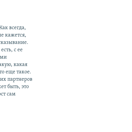
Как всегда,
не кажется,
ысказывание.
есть, с ее
еми
акую, какая
то еще такое.
оих партнеров
ет быть, это
ст сам