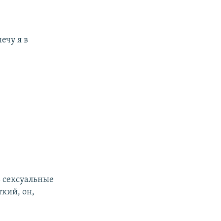
ечу я в
 сексуальные
ткий, он,