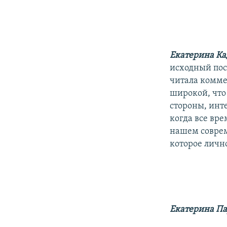
Екатерина Ка
исходный пос
читала комме
широкой, что 
стороны, инт
когда все вр
нашем соврем
которое личн
Екатерина П