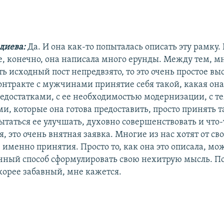
диева:
Да. И она как-то попыталась описать эту рамку. 
е, конечно, она написала много ерунды. Между тем, м
ть исходный пост непредвзято, то это очень простое в
онтракте с мужчинами принятие себя такой, какая она 
 недостатками, с ее необходимостью модернизации, с т
и, которые она готова предоставить, просто принять т
пытаться ее улучшать, духовно совершенствовать и что-
, это очень внятная заявка. Многие из нас хотят от св
 именно принятия. Просто то, как она это описала, мож
чный способ сформулировать свою нехитрую мысль. По
корее забавный, мне кажется.