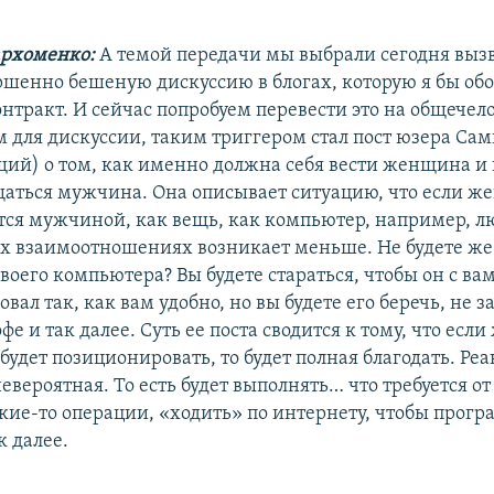
архоменко:
А темой передачи мы выбрали сегодня вы
ршенно бешеную дискуссию в блогах, которую я бы обо
нтракт. И сейчас попробуем перевести это на общечел
м для дискуссии, таким триггером стал пост юзера Сам
щий) о том, как именно должна себя вести женщина и 
аться мужчина. Она описывает ситуацию, что если 
ся мужчиной, как вещь, как компьютер, например, л
их взаимоотношениях возникает меньше. Не будете же 
своего компьютера? Вы будете стараться, чтобы он с ва
вал так, как вам удобно, но вы будете его беречь, не з
фе и так далее. Суть ее поста сводится к тому, что ес
 будет позиционировать, то будет полная благодать. Ре
евероятная. То есть будет выполнять… что требуется о
кие-то операции, «ходить» по интернету, чтобы прог
к далее.