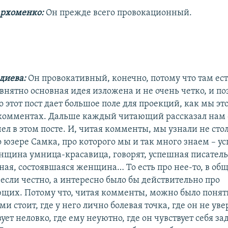
архоменко:
Он прежде всего провокационный.
диева:
Он провокативный, конечно, потому что там ес
евнятно основная идея изложена и не очень четко, и п
 этот пост дает большое поле для проекций, как мы эт
 комментах. Дальше каждый читающий рассказал нам о
ел в этом посте. И, читая комменты, мы узнали не сто
о юзере Самка, про которого мы и так много знаем – 
нщина умница-красавица, говорят, успешная писательн
ная, состоявшаяся женщина… То есть про нее-то, в об
если честно, а интересно было бы действительно про
их. Потому что, читая комменты, можно было понять
ми стоит, где у него лично болевая точка, где он не увер
вует неловко, где ему неуютно, где он чувствует себя з