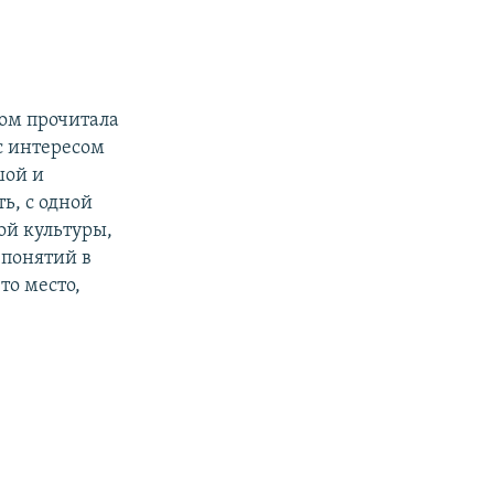
сом прочитала
с интересом
шой и
ть, с одной
ой культуры,
 понятий в
то место,