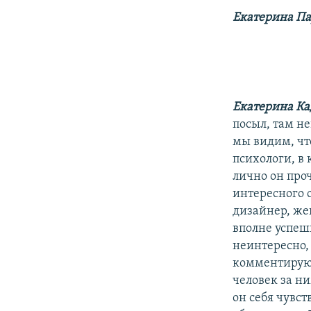
Екатерина П
Екатерина Ка
посыл, там н
мы видим, что
психологи, в
лично он проч
интересного 
дизайнер, же
вполне успеш
неинтересно, 
комментирующ
человек за ни
он себя чувст