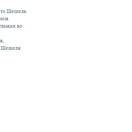
 что Шешель
ичем
ульман во
в,
и Шешеля