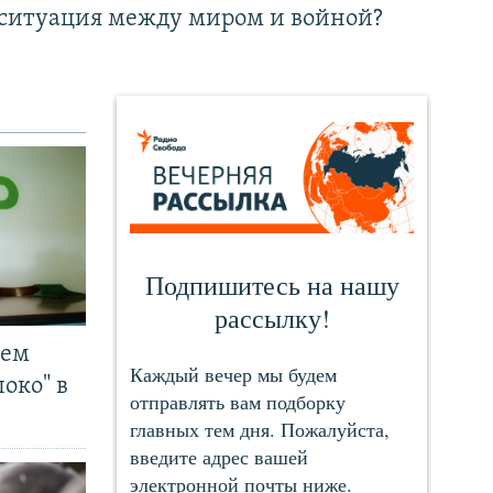
ситуация между миром и войной?
чем
око" в