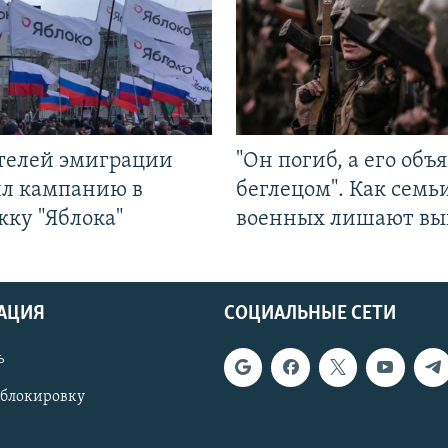
ятелей эмиграции
"Он погиб, а его объ
ил кампанию в
беглецом". Как семь
жку "Яблока"
военных лишают вы
АЦИЯ
СОЦИАЛЬНЫЕ СЕТИ
ь
 блокировку