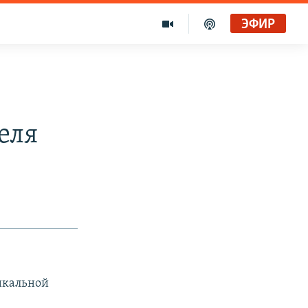
ЭФИР
еля
дикальной