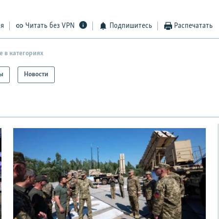
ся
Читать без VPN
Подпишитесь
Распечатать
е в категориях
ы
Новости