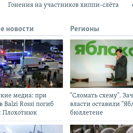
Гонения на участников хиппи-слёта
е новости
Регионы
ские медиа: при
"Сломать схему". За
в Balzi Rossi погиб
власти оставили "Ябл
л Плохотнюк
бюллетене