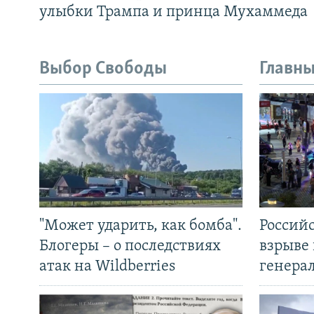
улыбки Трампа и принца Мухаммеда
Выбор Свободы
Главны
"Может ударить, как бомба".
Россий
Блогеры – о последствиях
взрыве 
атак на Wildberries
генера