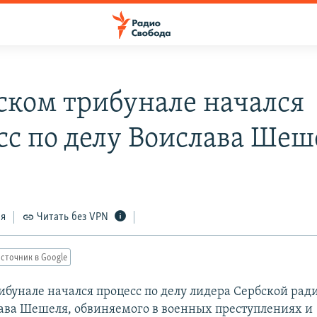
гском трибунале начался
сс по делу Воислава Шеш
ся
Читать без VPN
сточник в Google
рибунале начался процесс по делу лидера Сербской ра
ава Шешеля, обвиняемого в военных преступлениях и