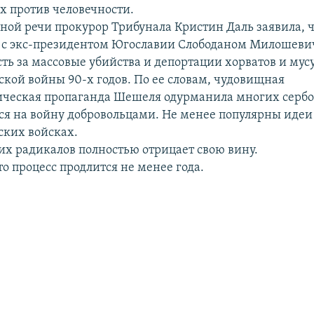
х против человечности.
ьной речи прокурор Трибунала Кристин Даль заявила,
 с экс-президентом Югославии Слободаном Милошев
сть за массовые убийства и депортации хорватов и мус
ской войны 90-х годов. По ее словам, чудовищная
ческая пропаганда Шешеля одурманила многих сербо
я на войну добровольцами. Не менее популярны иде
ских войсках.
их радикалов полностью отрицает свою вину.
о процесс продлится не менее года.