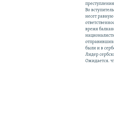
РАСПИСАНИЕ ВЕЩАНИЯ
преступления
ПОДПИШИТЕСЬ НА РАССЫЛКУ
Во вступител
несет равную
ответственно
время балкан
националисти
отправившихс
были и в серб
Лидер сербск
Ожидается. чт