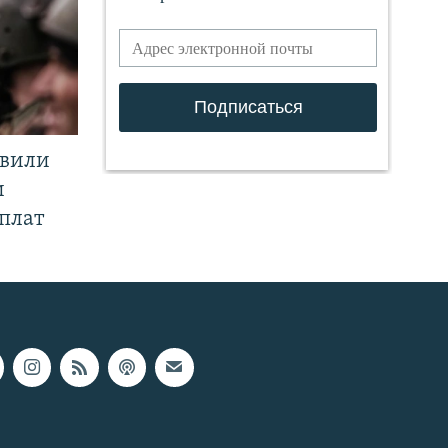
явили
и
плат