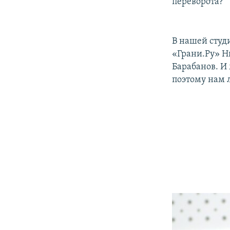
переворота?
В нашей студ
«Грани.Ру» Н
Барабанов. И
поэтому нам л