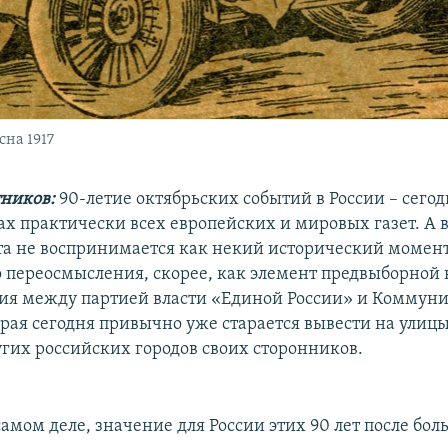
сна 1917
ников:
90-летие октябрьских событий в России – сегод
ах практически всех европейских и мировых газет. А в
ата не воспринимается как некий исторический момен
 переосмысления, скорее, как элемент предвыборной
ия между партией власти «Единой России» и Коммун
орая сегодня привычно уже старается вывести на улиц
угих российских городов своих сторонников.
самом деле, значение для России этих 90 лет после бо