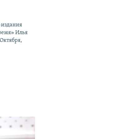
т-издания
ремя» Илья
 Октября,