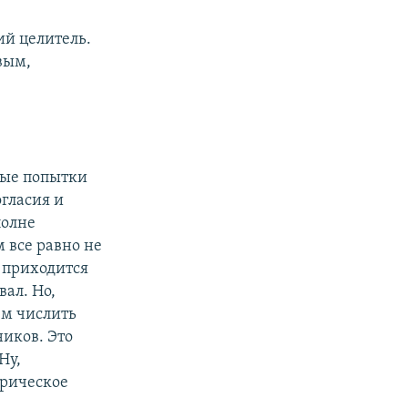
ий целитель.
вым,
ные попытки
гласия и
полне
 все равно не
и приходится
вал. Но,
чем числить
иков. Это
Ну,
орическое