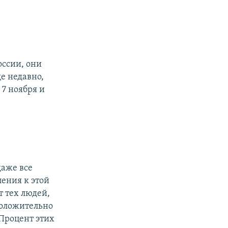
оссии, они
е недавно,
7 ноября и
даже все
ления к этой
т тех людей,
положительно
 Процент этих