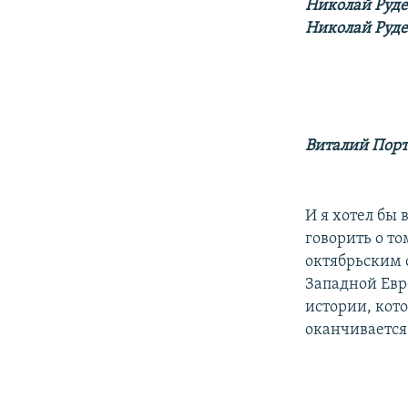
Николай Руд
Николай Руде
Виталий Пор
И я хотел бы 
говорить о то
октябрьским 
Западной Евр
истории, кот
оканчивается