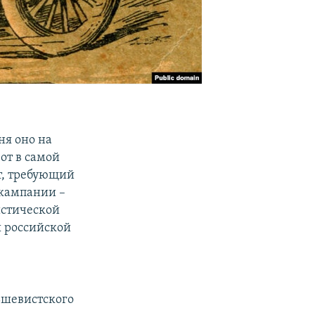
ня оно на
от в самой
т, требующий
 кампании –
истической
ы российской
льшевистского