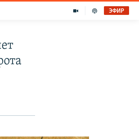
ЭФИР
Голоса и темы XX века на архивных пленках. Время гостей. Владислав Белов, директор Центра германских исследований Института Европы
Радио Свобода
лет
рота
"Убить нормальную экономику – это убить страну"
Радио Свобода Live