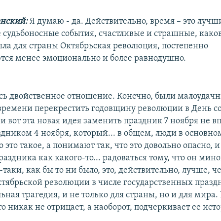
енский:
Я думаю - да. Действительно, время – это лучш
 судьбоносные события, счастливые и страшные, како
была для страны Октябрьская революция, постепенно
ся менее эмоционально и более равнодушно.
есь двойственное отношение. Конечно, были малоудач
времени перекрестить годовщину революции в День со
и вот эта новая идея заменить праздник 7 ноября не в
дником 4 ноября, который... в общем, люди в основном
 это такое, а понимают так, что это довольно опасно, 
раздника как какого-то... радоваться тому, что он мино
-таки, как бы то ни было, это, действительно, лучше, 
тябрьской революции в числе государственных праздн
ьная трагедия, и не только для страны, но и для мира. 
то никак не отрицает, а наоборот, подчеркивает ее ист