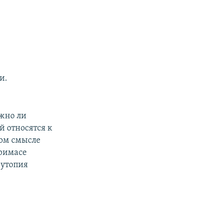
и.
ожно ли
й относятся к
ком смысле
гримасе
 утопия