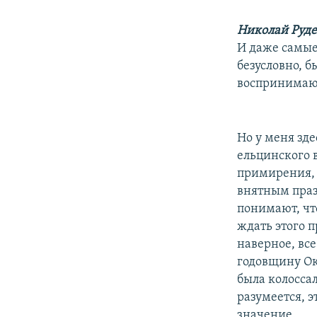
Николай Руд
И даже самые
безусловно, 
воспринимают
Но у меня зд
ельцинского 
примирения, 
внятным праз
понимают, что
ждать этого п
наверное, все
годовщину Ок
была колоссал
разумеется, э
значение.