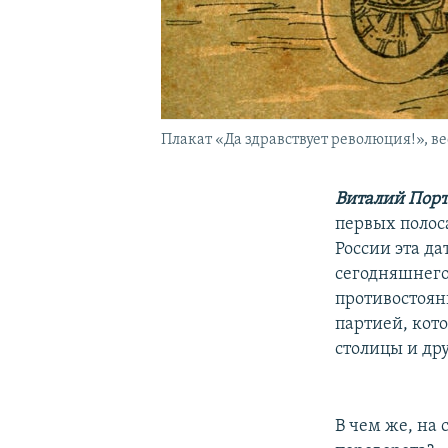
Плакат «Да здравствует революция!», ве
Виталий Порт
первых полос
России эта д
сегодняшнего
противостоян
партией, кот
столицы и др
В чем же, на 