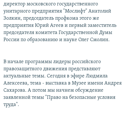
директор московского государственного
РАСПИСАНИЕ ВЕЩАНИЯ
унитарного предприятия "Мослифт" Анатолий
ПОДПИШИТЕСЬ НА РАССЫЛКУ
Золкин, председатель профкома этого же
предприятия Юрий Агеев и первый заместитель
СОЦИАЛЬНЫЕ СЕТИ
председателя комитета Государственной Думы
России по образованию и науке Олег Смолин.
В начале программы лидеры российского
правозащитного движения представляют
Все сайты РСЕ/РС
актуальные темы. Сегодня в эфире Людмила
Алексеева, тема - выставка в Музее имени Андрея
Сахарова. А потом мы начнем обсуждение
заявленной темы "Право на безопасные условия
труда".