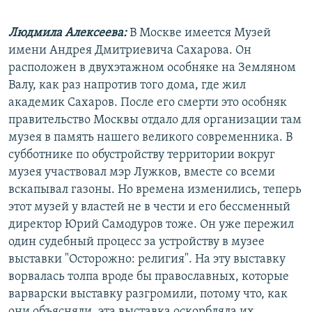
Людмила Алексеева:
В Москве имеется Музей
имени Андрея Дмитриевича Сахарова. Он
расположен в двухэтажном особняке на Земляном
Валу, как раз напротив того дома, где жил
академик Сахаров. После его смерти это особняк
правительство Москвы отдало для организации там
музея в память нашего великого современника. В
субботнике по обустройству территории вокруг
музея участвовал мэр Лужков, вместе со всеми
вскапывал газоны. Но времена изменились, теперь
этот музей у властей не в чести и его бессменный
директор Юрий Самодуров тоже. Он уже пережил
один судебный процесс за устройству в музее
выставки "Осторожно: религия". На эту выставку
ворвалась толпа вроде бы православных, которые
варварски выставку разгромили, потому что, как
они объясняли, эта выставка оскорбляла их