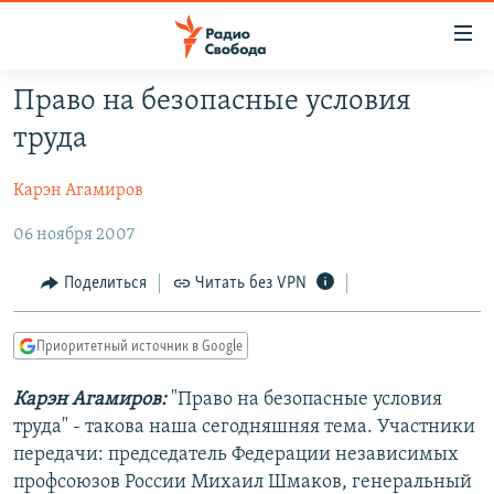
Ссылки
для
упрощенного
Право на безопасные условия
ПРОГРАММЫ
доступа
труда
ПОДКАСТЫ
Вернуться
к
Карэн Агамиров
АВТОРСКИЕ ПРОЕКТЫ
основному
06 ноября 2007
ЦИТАТЫ СВОБОДЫ
содержанию
Вернутся
МНЕНИЯ
Поделиться
Читать без VPN
к
КУЛЬТУРА
главной
Приоритетный источник в Google
навигации
IDEL.РЕАЛИИ
Вернутся
КАВКАЗ.РЕАЛИИ
Карэн Агамиров:
"Право на безопасные условия
к
труда" - такова наша сегодняшняя тема. Участники
СЕВЕР.РЕАЛИИ
поиску
передачи: председатель Федерации независимых
СИБИРЬ.РЕАЛИИ
профсоюзов России Михаил Шмаков, генеральный