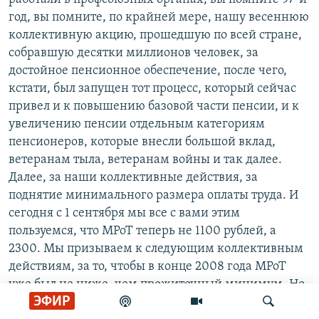
год, вы помните, по крайней мере, нашу весеннюю
коллективную акцию, прошедшую по всей стране,
собравшую десятки миллионов человек, за
достойное пенсионное обеспечение, после чего,
кстати, был запущен тот процесс, который сейчас
привел и к повышению базовой части пенсии, и к
увеличению пенсии отдельным категориям
пенсионеров, которые внесли большой вклад,
ветеранам тыла, ветеранам войны и так далее.
Далее, за наши коллективные действия, за
поднятие минимального размера оплаты труда. И
сегодня с 1 сентября мы все с вами этим
пользуемся, что МРоТ теперь не 1100 рублей, а
2300. Мы призываем к следующим коллективным
действиям, за то, чтобы в конце 2008 года МРоТ
уже был не ниже, чем прожиточный минимум. Но
ЭФИР
не все готовы к коллективным действиям. Поэтому