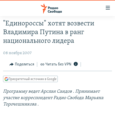
Ссылки
для
упрощенного
"Единороссы" хотят возвести
ПРОГРАММЫ
доступа
Владимира Путина в ранг
ПОДКАСТЫ
Вернуться
национального лидера
к
АВТОРСКИЕ ПРОЕКТЫ
основному
08 ноября 2007
ЦИТАТЫ СВОБОДЫ
содержанию
Вернутся
МНЕНИЯ
Поделиться
Читать без VPN
к
КУЛЬТУРА
главной
Приоритетный источник в Google
навигации
IDEL.РЕАЛИИ
Вернутся
Программу ведет Арслан Саидов
. Принимает
КАВКАЗ.РЕАЛИИ
к
участие корреспондент Радио Свобода Марьяна
СЕВЕР.РЕАЛИИ
поиску
Торочешникова
.
СИБИРЬ.РЕАЛИИ