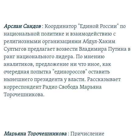
РАСПИСАНИЕ ВЕЩАНИЯ
ПОДПИШИТЕСЬ НА РАССЫЛКУ
Арслан Саидов
: Координатор "Единой России" по
СОЦИАЛЬНЫЕ СЕТИ
национальной политике и взаимодействию с
религиозными организациями Абдул-Хаким
Султыгов предлагает возвести Владимира Путина в
ранг национального лидера. По мнению
аналитиков, предложение ни что иное, как
очередная попытка "единороссов" оставить
Все сайты РСЕ/РС
нынешнего президента у власти. Рассказывает
корреспондент Радио Свобода Марьяна
Торочешникова.
Марьяна Торочешникова
: Причисление