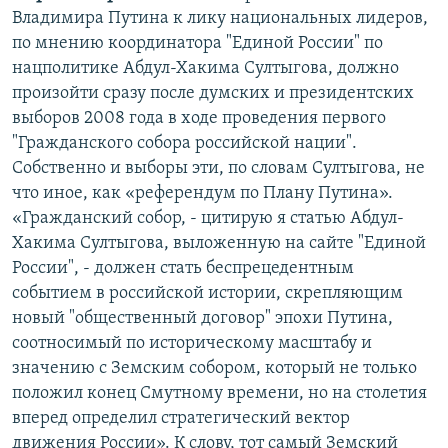
Владимира Путина к лику национальных лидеров,
по мнению координатора "Единой России" по
нацполитике Абдул-Хакима Султыгова, должно
произойти сразу после думских и президентских
выборов 2008 года в ходе проведения первого
"Гражданского собора российской нации".
Собственно и выборы эти, по словам Султыгова, не
что иное, как «референдум по Плану Путина».
«Гражданский собор, - цитирую я статью Абдул-
Хакима Султыгова, выложенную на сайте "Единой
России", - должен стать беспрецедентным
событием в российской истории, скрепляющим
новый "общественный договор" эпохи Путина,
соотносимый по историческому масштабу и
значению с Земским собором, который не только
положил конец Смутному времени, но на столетия
вперед определил стратегический вектор
движения России». К слову, тот самый Земский