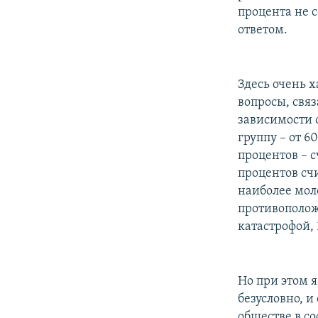
процента не с
ответом.
Здесь очень х
вопросы, свя
зависимости 
группу – от 6
процентов – с
процентов счи
наиболее моло
противополож
катастрофой, 
Но при этом я
безусловно, и
обществе в со