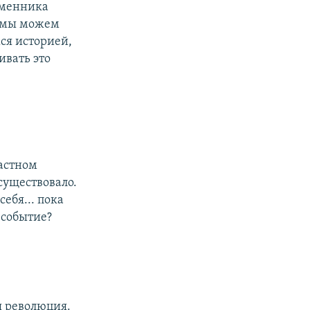
еменника
е мы можем
хся историей,
ивать это
частном
существовало.
себя... пока
 событие?
я революция.