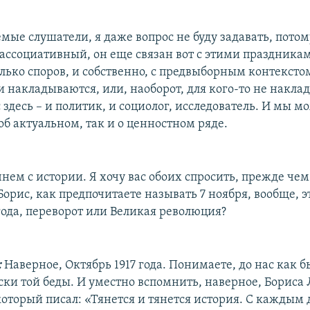
мые слушатели, я даже вопрос не буду задавать, потом
 ассоциативный, он еще связан вот с этими праздника
лько споров, и собственно, с предвыборным контексто
и накладываются, или, наоборот, для кого-то не накла
 здесь – и политик, и социолог, исследователь. И мы м
об актуальном, так и о ценностном ряде.
нем с истории. Я хочу вас обоих спросить, прежде че
Борис, как предпочитаете называть 7 ноября, вообще, э
года, переворот или Великая революция?
:
Наверное, Октябрь 1917 года. Понимаете, до нас как б
оски той беды. И уместно вспомнить, наверное, Бориса
который писал: «Тянется и тянется история. С каждым