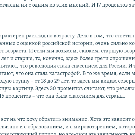
огласны ни с одним из этих мнений. И 17 процентов за
арактерен расклад по возрасту. Дело в том, что ответы 
занные с оценкой российской истории, очень сильно к
от возраста. И если мы возьмем, скажем, старшую воз
0 лет и старше, то, конечно, здесь более трети опрошен
читают, что революция стала спасением для России. И 
тают, что она стала катастрофой. В то же время, если
дую группу – от 18 до 29 лет, то здесь мы видим сове
ную картину. Здесь 30 процентов считают, что револ
15 процентов – что она была спасением для страны.
 вот на что хочу обратить внимание. Хотя это зависит о
 связано и с образованием, и с мировоззрением, которо
ответствующий период, но все-таки эта зависимость н