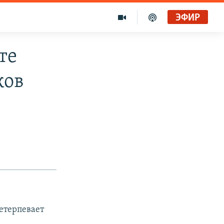
ЭФИР
те
ков
етерпевает