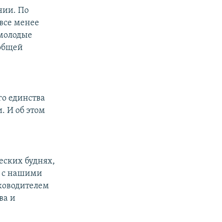
нии. По
все менее
 молодые
 общей
го единства
. И об этом
еских буднях,
м с нашими
ководителем
ва и