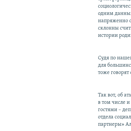
РАСПИСАНИЕ ВЕЩАНИЯ
социологичес
ПОДПИШИТЕСЬ НА РАССЫЛКУ
одним данным
напряженно о
склонны счит
истории роди
Судя по наше
для большинс
тоже говорят 
Так вот, об 
в том числе 
гостями – де
отдела социа
партнеры» А