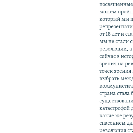
посвященные 
можем пройти
который мы п
репрезентати
от 18 лет и с
мы не стали 
революции, а
сейчас в ист
зрения на ре
точек зрения
выбрать межд
коммунистичес
страна стала
существовани
катастрофой д
какие же рез
спасением дл
революция ста