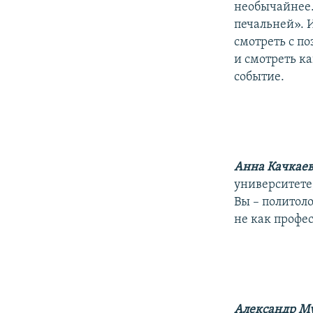
необычайнее.
печальней». 
смотреть с по
и смотреть к
событие.
Анна Качкае
университете
Вы – политоло
не как профе
Александр М