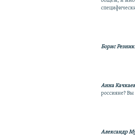
общем, и мно
специфически
Борис Резник
Анна Качкае
россияне? Вы
Александр М