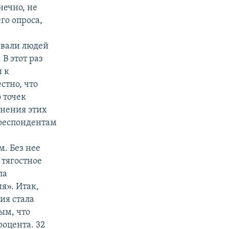
нечно, не
го опроса,
ивали людей
 В этот раз
 к
стно, что
 точек
анения этих
 респондентам
м. Без нее
 тягостное
ла
я». Итак,
ия стала
ым, что
роцента. 32