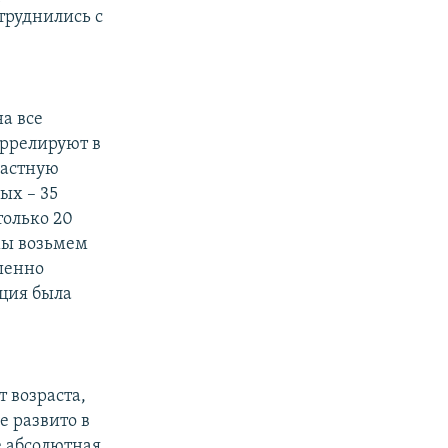
труднились с
на все
оррелируют в
растную
ных – 35
только 20
 мы возьмем
ршенно
юция была
т возраста,
е развито в
е абсолютная.