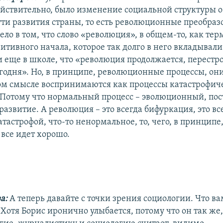
действительно, было изменение социальной структуры 
ти развития страны, то есть революционные преобраз
ло в том, что слово «революция», в общем-то, как тер
зитивного начала, которое так долго в него вкладывали 
и еще в школе, что «революция продолжается, перестро
годня». Но, в принципе, революционные процессы, они
ом смысле воспринимаются как процессы катастрофиче
Потому что нормальный процесс – эволюционный, по
азвитие. А революция – это всегда бифуркация, это все
атастрофой, что-то ненормальное, то, чего, в принципе
 все идет хорошо.
ва:
А теперь давайте с точки зрения социологии. Что ва
отя Борис иронично улыбается, потому что он так же, 