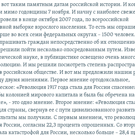
вот таким памятным датам российской истории. И ко
 мимо годовщины 7 ноября. И начну с наиболее свеже
ровели в конце октября 2007 года, по всероссийской
вной выборке взрослого населения. То есть мы опраш
тарше во всех семи федеральных округах – 1500 человек.
спрашивать граждан непосредственно об их отношении
 решили пойти несколько опосредованным путем. Изве
орической науке, в публицистике освещено очень много
волюцию. И мы решили посмотреть степень распростр
 в российском обществе. И вот мы предложили нашим
у двумя мнениями. Первое мнение ортодоксальное,
кое: «Революция 1917 года стала для России спасение
 бы колонией мирового капитала и была бы обречена на
е», - это одно мнение. Второе мнение: «Революция ста
ля страны, свернув ее с пути цивилизованного развити
ультаты мы получили. С первым мнением, что революц
я России, согласны 22,3 процента опрошенных. Со втор
ла катастрофой для России, несколько больше – 28,4 п