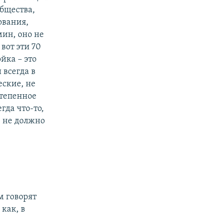
общества,
ования,
мин, оно не
вот эти 70
йка – это
 всегда в
ские, не
степенное
гда что-то,
, не должно
м говорят
как, в