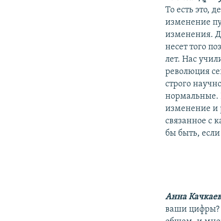
То есть это, 
изменение пу
изменения. Де
несет того по
лет. Нас учил
революция се
строго научн
нормальные. 
изменение и р
связанное с к
бы быть, если
Анна Качкае
ваши цифры? Х