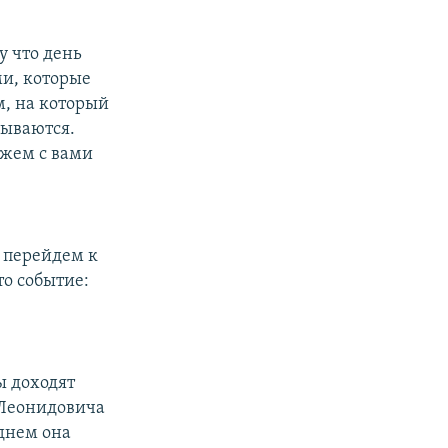
у что день
ми, которые
м, на который
дываются.
ожем с вами
м перейдем к
то событие:
ы доходят
 Леонидовича
 днем она