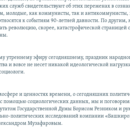
ких служб свидетельствуют об этих переменах в созна
, молодые, как коммунисты, так и антикоммунисты, 
тносятся к событиям 90-летней давности. По другим,
ать революцию, скорее, катастрофической страницей
ны.
му утреннему эфиру сегодняшнему, праздник народно
тва и вовсе не несет никакой идеологической нагрузки
социологи.
атмосфере и ценностях времени, о сегодняшних политич
и с помощью социологических данных, мы и поговори
путатом Государственной Думы Борисом Резником и ру
льно-политических исследований компании «Башкиро
лександром Музафаровым.