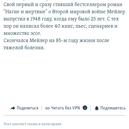
Свой первый и сразу ставший бестселлером роман
РАСПИСАНИЕ ВЕЩАНИЯ
"Нагие и мертвые" о Второй мировой войне Мейлер
ПОДПИШИТЕСЬ НА РАССЫЛКУ
выпустил в 1948 году, когда ему было 25 лет. С тех
пор он написал более 40 книг, пьес, сценариев и
СОЦИАЛЬНЫЕ СЕТИ
множество эссе.
Скончался Мейлер на 85-м году жизни после
тяжелой болезни.
Все сайты РСЕ/РС
Поделиться
Читать без VPN
Подпишитесь
Этот контент также в категориях