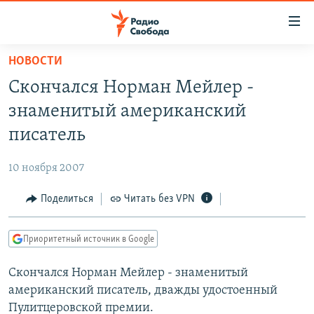
Ссылки
для
упрощенного
НОВОСТИ
ПРОГРАММЫ
доступа
Скончался Норман Мейлер -
ПОДКАСТЫ
Вернуться
знаменитый американский
к
АВТОРСКИЕ ПРОЕКТЫ
писатель
основному
ЦИТАТЫ СВОБОДЫ
содержанию
10 ноября 2007
Вернутся
МНЕНИЯ
к
Поделиться
Читать без VPN
КУЛЬТУРА
главной
навигации
IDEL.РЕАЛИИ
Приоритетный источник в Google
Вернутся
КАВКАЗ.РЕАЛИИ
к
Скончался Норман Мейлер - знаменитый
СЕВЕР.РЕАЛИИ
поиску
американский писатель, дважды удостоенный
СИБИРЬ.РЕАЛИИ
Пулитцеровской премии.