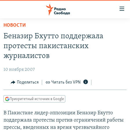
Ссылки
для
упрощенного
НОВОСТИ
ПРОГРАММЫ
доступа
Беназир Бхутто поддержала
ПОДКАСТЫ
Вернуться
протесты пакистанских
к
АВТОРСКИЕ ПРОЕКТЫ
журналистов
основному
ЦИТАТЫ СВОБОДЫ
содержанию
10 ноября 2007
Вернутся
МНЕНИЯ
к
Поделиться
Читать без VPN
КУЛЬТУРА
главной
навигации
IDEL.РЕАЛИИ
Приоритетный источник в Google
Вернутся
КАВКАЗ.РЕАЛИИ
к
В Пакистане лидер оппозиции Беназир Бхутто
СЕВЕР.РЕАЛИИ
поиску
поддержала протесты против ограничений работы
СИБИРЬ.РЕАЛИИ
прессы, введенных на время чрезвычайного