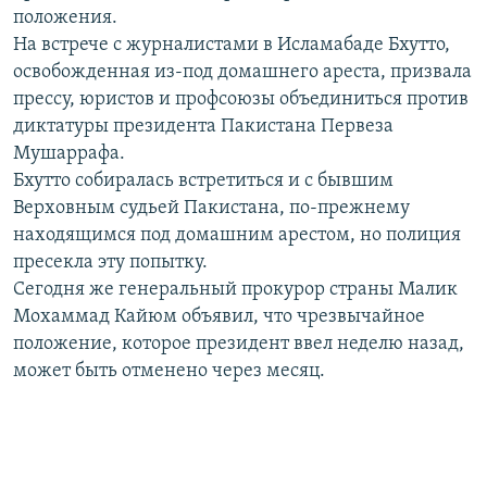
положения.
РАСПИСАНИЕ ВЕЩАНИЯ
На встрече с журналистами в Исламабаде Бхутто,
ПОДПИШИТЕСЬ НА РАССЫЛКУ
освобожденная из-под домашнего ареста, призвала
прессу, юристов и профсоюзы объединиться против
СОЦИАЛЬНЫЕ СЕТИ
диктатуры президента Пакистана Первеза
Мушаррафа.
Бхутто собиралась встретиться и с бывшим
Верховным судьей Пакистана, по-прежнему
находящимся под домашним арестом, но полиция
пресекла эту попытку.
Все сайты РСЕ/РС
Сегодня же генеральный прокурор страны Малик
Мохаммад Кайюм объявил, что чрезвычайное
положение, которое президент ввел неделю назад,
может быть отменено через месяц.