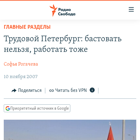
Ссылки
для
упрощенного
ГЛАВНЫЕ РАЗДЕЛЫ
ПРОГРАММЫ
доступа
Трудовой Петербург: бастовать
ПОДКАСТЫ
Вернуться
нельзя, работать тоже
к
АВТОРСКИЕ ПРОЕКТЫ
основному
Софья Рогачева
ЦИТАТЫ СВОБОДЫ
содержанию
Вернутся
10 ноября 2007
МНЕНИЯ
к
КУЛЬТУРА
Поделиться
Читать без VPN
главной
навигации
IDEL.РЕАЛИИ
Вернутся
Приоритетный источник в Google
КАВКАЗ.РЕАЛИИ
к
СЕВЕР.РЕАЛИИ
поиску
СИБИРЬ.РЕАЛИИ