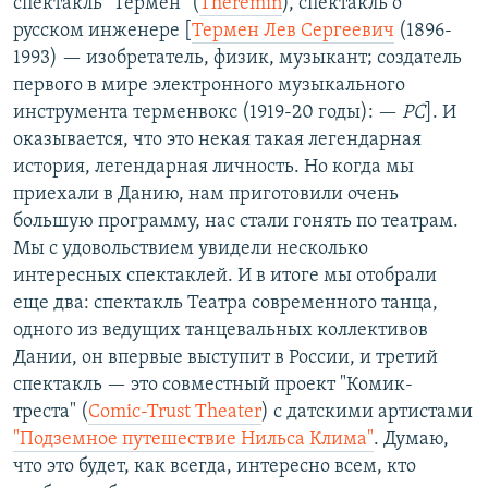
спектакль "Термен" (
Theremin
), спектакль о
русском инженере [
Термен Лев Сергеевич
(1896-
1993) — изобретатель, физик, музыкант; создатель
первого в мире электронного музыкального
инструмента терменвокс (1919-20 годы): —
РС
]. И
оказывается, что это некая такая легендарная
история, легендарная личность. Но когда мы
приехали в Данию, нам приготовили очень
большую программу, нас стали гонять по театрам.
Мы с удовольствием увидели несколько
интересных спектаклей. И в итоге мы отобрали
еще два: спектакль Театра современного танца,
одного из ведущих танцевальных коллективов
Дании, он впервые выступит в России, и третий
спектакль — это совместный проект "Комик-
треста" (
Comic-Trust Theater
) с датскими артистами
"Подземное путешествие Нильса Клима"
. Думаю,
что это будет, как всегда, интересно всем, кто