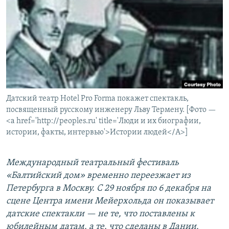
РАСПИСАНИЕ ВЕЩАНИЯ
ПОДПИШИТЕСЬ НА РАССЫЛКУ
СОЦИАЛЬНЫЕ СЕТИ
Датский театр Hotel Pro Forma покажет спектакль,
посвященный русскому инженеру Льву Термену. [Фото —
<a href='http://peoples.ru' title='Люди и их биографии,
Все сайты РСЕ/РС
истории, факты, интервью'>Истории людей</A>]
Международный театральный фестиваль
«Балтийский дом» временно переезжает из
Петербурга в Москву. С 29 ноября по 6 декабря на
сцене Центра имени Мейерхольда он показывает
датские спектакли — не те, что поставлены к
юбилейным датам, а те, что сделаны в Дании.