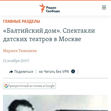
Ссылки
для
упрощенного
ГЛАВНЫЕ РАЗДЕЛЫ
ПРОГРАММЫ
доступа
«Балтийский дом». Спектакли
ПОДКАСТЫ
Вернуться
датских театров в Москве
к
АВТОРСКИЕ ПРОЕКТЫ
основному
Марина Тимашева
ЦИТАТЫ СВОБОДЫ
содержанию
Вернутся
12 ноября 2007
МНЕНИЯ
к
КУЛЬТУРА
Поделиться
Читать без VPN
главной
навигации
IDEL.РЕАЛИИ
Вернутся
Приоритетный источник в Google
КАВКАЗ.РЕАЛИИ
к
СЕВЕР.РЕАЛИИ
поиску
СИБИРЬ.РЕАЛИИ