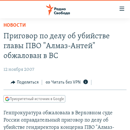
Ссылки
для
упрощенного
НОВОСТИ
ПРОГРАММЫ
доступа
Приговор по делу об убийстве
ПОДКАСТЫ
Вернуться
главы ПВО "Алмаз-Антей"
к
АВТОРСКИЕ ПРОЕКТЫ
обжалован в ВС
основному
ЦИТАТЫ СВОБОДЫ
содержанию
12 ноября 2007
Вернутся
МНЕНИЯ
к
Поделиться
Читать без VPN
КУЛЬТУРА
главной
навигации
IDEL.РЕАЛИИ
Приоритетный источник в Google
Вернутся
КАВКАЗ.РЕАЛИИ
к
Генпрокуратура обжаловала в Верховном суде
СЕВЕР.РЕАЛИИ
поиску
России оправдательный приговор по делу об
СИБИРЬ.РЕАЛИИ
убийстве гендиректора концерна ПВО "Алмаз-