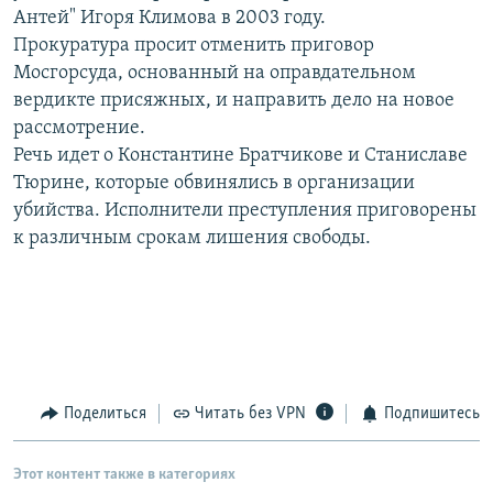
Антей" Игоря Климова в 2003 году.
РАСПИСАНИЕ ВЕЩАНИЯ
Прокуратура просит отменить приговор
ПОДПИШИТЕСЬ НА РАССЫЛКУ
Мосгорсуда, основанный на оправдательном
вердикте присяжных, и направить дело на новое
СОЦИАЛЬНЫЕ СЕТИ
рассмотрение.
Речь идет о Константине Братчикове и Станиславе
Тюрине, которые обвинялись в организации
убийства. Исполнители преступления приговорены
к различным срокам лишения свободы.
Все сайты РСЕ/РС
Поделиться
Читать без VPN
Подпишитесь
Этот контент также в категориях