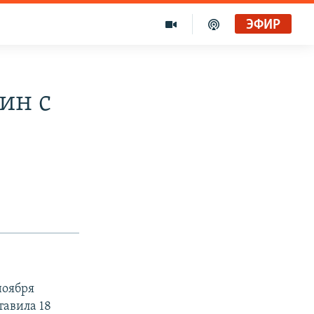
ЭФИР
ин с
ноября
тавила 18