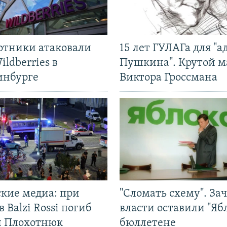
отники атаковали
15 лет ГУЛАГа для "а
ildberries в
Пушкина". Крутой 
инбурге
Виктора Гроссмана
ские медиа: при
"Сломать схему". За
в Balzi Rossi погиб
власти оставили "Ябл
л Плохотнюк
бюллетене