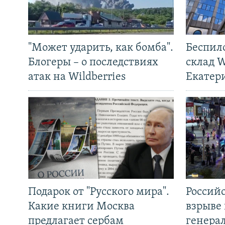
"Может ударить, как бомба".
Беспил
Блогеры – о последствиях
склад W
атак на Wildberries
Екатер
Подарок от "Русского мира".
Россий
Какие книги Москва
взрыве 
предлагает сербам
генера