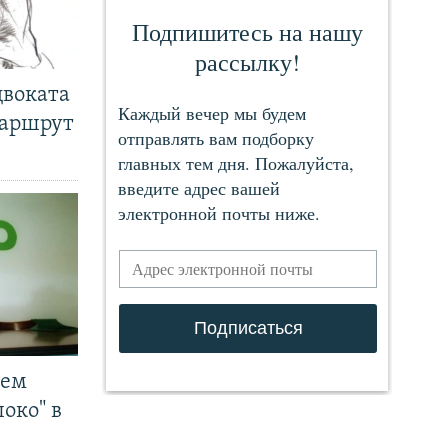
двоката
маршрут
чем
око" в