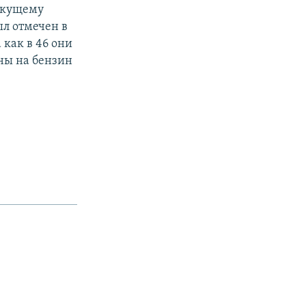
текущему
ыл отмечен в
 как в 46 они
ены на бензин