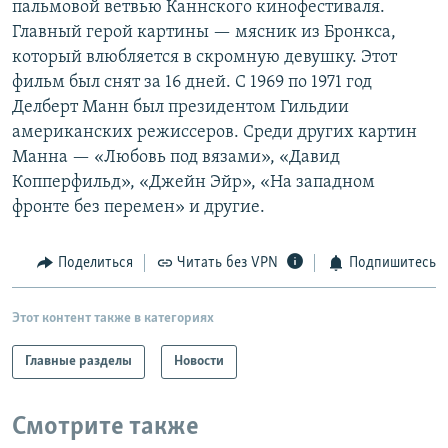
пальмовой ветвью Каннского кинофестиваля.
РАСПИСАНИЕ ВЕЩАНИЯ
Главный герой картины — мясник из Бронкса,
ПОДПИШИТЕСЬ НА РАССЫЛКУ
который влюбляется в скромную девушку. Этот
фильм был снят за 16 дней. С 1969 по 1971 год
Делберт Манн был президентом Гильдии
СОЦИАЛЬНЫЕ СЕТИ
американских режиссеров. Среди других картин
Манна — «Любовь под вязами», «Давид
Копперфильд», «Джейн Эйр», «На западном
фронте без перемен» и другие.
Все сайты РСЕ/РС
Поделиться
Читать без VPN
Подпишитесь
Этот контент также в категориях
Главные разделы
Новости
Смотрите также