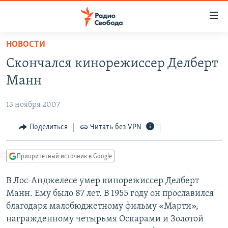
Ссылки
для
упрощенного
НОВОСТИ
ПРОГРАММЫ
доступа
Скончался кинорежиссер Делберт
ПОДКАСТЫ
Вернуться
Манн
к
АВТОРСКИЕ ПРОЕКТЫ
основному
13 ноября 2007
ЦИТАТЫ СВОБОДЫ
содержанию
Вернутся
МНЕНИЯ
Поделиться
Читать без VPN
к
КУЛЬТУРА
главной
Приоритетный источник в Google
навигации
IDEL.РЕАЛИИ
Вернутся
В Лос-Анджелесе умер кинорежиссер Делберт
КАВКАЗ.РЕАЛИИ
к
Манн. Ему было 87 лет. В 1955 году он прославился
СЕВЕР.РЕАЛИИ
поиску
благодаря малобюджетному фильму «Марти»,
награжденному четырьмя Оскарами и Золотой
СИБИРЬ.РЕАЛИИ