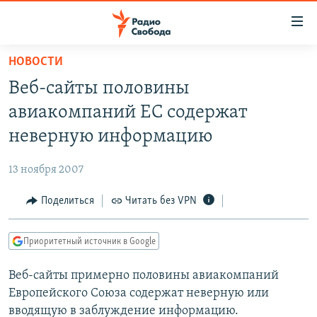
Ссылки
для
упрощенного
НОВОСТИ
ПРОГРАММЫ
доступа
Веб-сайты половины
ПОДКАСТЫ
Вернуться
авиакомпаний ЕС содержат
к
АВТОРСКИЕ ПРОЕКТЫ
неверную информацию
основному
ЦИТАТЫ СВОБОДЫ
содержанию
13 ноября 2007
Вернутся
МНЕНИЯ
к
Поделиться
Читать без VPN
КУЛЬТУРА
главной
навигации
IDEL.РЕАЛИИ
Приоритетный источник в Google
Вернутся
КАВКАЗ.РЕАЛИИ
к
Веб-сайты примерно половины авиакомпаний
СЕВЕР.РЕАЛИИ
поиску
Европейского Союза содержат неверную или
СИБИРЬ.РЕАЛИИ
вводящую в заблуждение информацию.