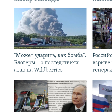
"Может ударить, как бомба".
Россий
Блогеры – о последствиях
взрыве 
атак на Wildberries
генера