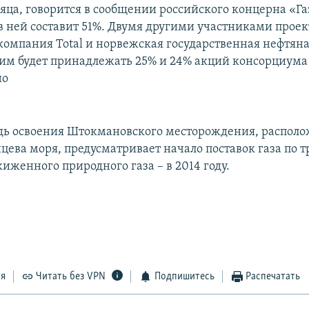
сяца, говорится в сообщении российского концерна «Га
 в ней составит 51%. Двумя другими участниками проек
компания Total и норвежская государственная нефтян
 - им будет принадлежать 25% и 24% акций консорциума
но
дь освоения Штокмановского месторождения, располо
цева моря, предусматривает начало поставок газа по т
сжиженного природного газа – в 2014 году.
ся
Читать без VPN
Подпишитесь
Распечатать