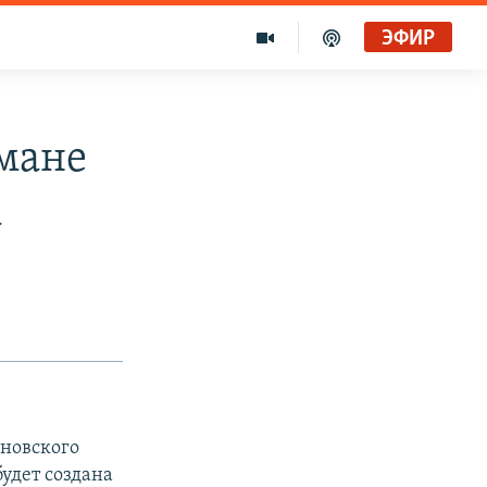
ЭФИР
мане
а
ановского
удет создана