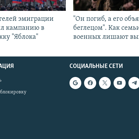
ятелей эмиграции
"Он погиб, а его объ
ил кампанию в
беглецом". Как семь
жку "Яблока"
военных лишают вы
АЦИЯ
СОЦИАЛЬНЫЕ СЕТИ
ь
 блокировку