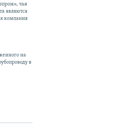
зпром», чья
та являются
ая компания
женного на
рубопроводу в