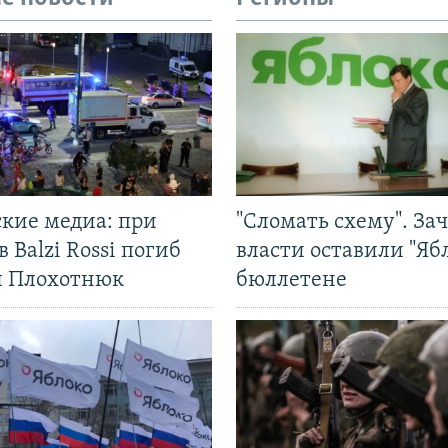
ские медиа: при
"Сломать схему". За
в Balzi Rossi погиб
власти оставили "Ябл
л Плохотнюк
бюллетене