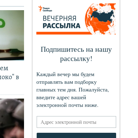
чем
око" в