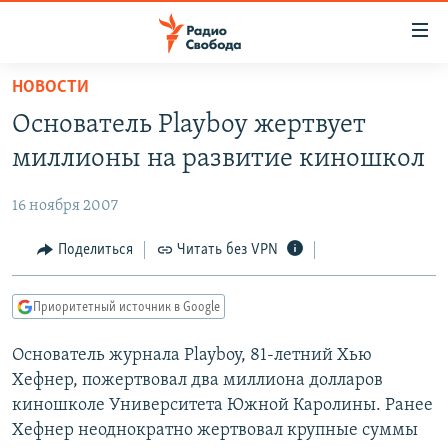
Ссылки
для
упрощенного
НОВОСТИ
ПРОГРАММЫ
доступа
Основатель Playboy жертвует
ПОДКАСТЫ
Вернуться
миллионы на развитие киношкол
к
АВТОРСКИЕ ПРОЕКТЫ
основному
16 ноября 2007
ЦИТАТЫ СВОБОДЫ
содержанию
Вернутся
МНЕНИЯ
Поделиться
Читать без VPN
к
КУЛЬТУРА
главной
Приоритетный источник в Google
навигации
IDEL.РЕАЛИИ
Вернутся
Основатель журнала Playboy, 81-летний Хью
КАВКАЗ.РЕАЛИИ
к
Хефнер, пожертвовал два миллиона долларов
СЕВЕР.РЕАЛИИ
поиску
киношколе Университета Южной Каролины. Ранее
Хефнер неоднократно жертвовал крупные суммы
СИБИРЬ.РЕАЛИИ